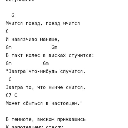
  G

Мчится поезд, поезд мчится

C

И навязчиво маняще,

Gm              Gm

В такт колес в висках стучится:

Gm           Gm

"Завтра что-нибудь случится,

 C

Завтра то, что нынче снится,

C7 C

Может сбыться в настоящем."

В темноте, виском прижавшись

К запотевшему стеклу,
