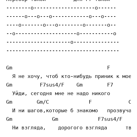
--------о--------------------о------

------о---о---о------------о---о----

----о-------о---о--------о-------о--

--о--------------------о-----------о

---------------------о---------------

-------------------------------------

Gm                               F        F
  Я не хочу, чтоб кто-нибудь приник к моей 
Gm         F7sus4/F    Gm        F7 

  Уйди, сегодня мне не надо никого

Gm        Gm/C             F            C

  И ни шагов,которые б знакомо   прозвучали
Gm             Gm             F7sus4/F     
  Ни взгляда,    дорогого взгляда      твое