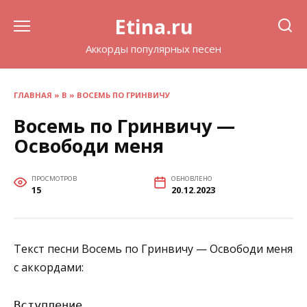
Перейти
Etina.ru
к
содержанию
Аккорды популярных песен
ГЛАВНАЯ
»
В
»
ВОСЕМЬ ПО ГРИНВИЧУ
Восемь по Гринвичу —
Освободи меня
ПРОСМОТРОВ
ОБНОВЛЕНО
15
20.12.2023
Текст песни Восемь по Гринвичу — Освободи меня
с аккордами:
Вступление
