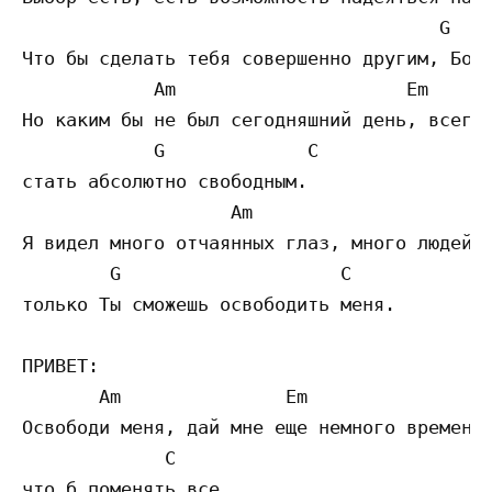
                                      G    
Что бы сделать тебя совершенно другим, Бог 
            Am                     Em      
Но каким бы не был сегодняшний день, всегда
            G             C

стать абсолютно свободным.

                   Am                    C 
Я видел много отчаянных глаз, много людей, 
        G                    C

только Ты сможешь освободить меня.

ПРИВЕТ:

       Am               Em                 
Освободи меня, дай мне еще немного времени,
             C

что б поменять все
