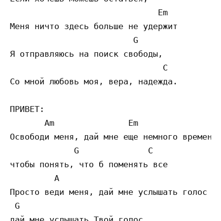
                              Em

Меня ничто здесь больше не удержит

                         G

Я отправляюсь на поиск свободы,

                               C 

Со мной любовь моя, вера, надежда.

ПРИВЕТ:

       Am               Em                 
Освободи меня, дай мне еще немного времени,
             G              C

чтобы понять, что б поменять все

         A                                 
Просто веди меня, дай мне услышать голос Тв
 G                         
