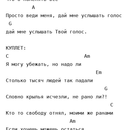
         A                                 
Просто веди меня, дай мне услышать голос Тв
 G                         

дай мне услышать Твой голос.

КУПЛЕТ:

C                          Am

Я могу убежать, но надо ли

                               Em

Столько тысяч людей так падали

                                  G

Словно крылья исчезли, не рано ли?!

                                    C

Кто то свободу отнял, моими же ранами

                      Am

Если хочешь можешь остаться,
