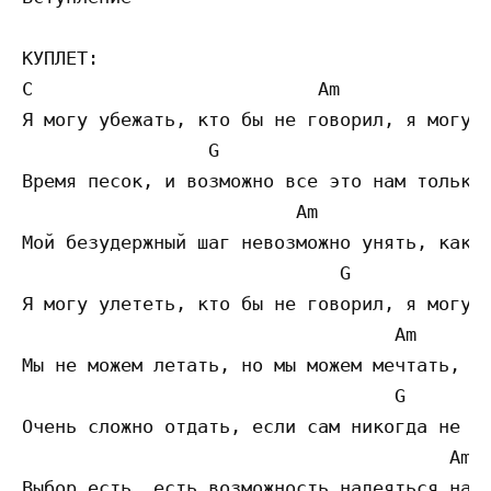
КУПЛЕТ:

C                          Am              
Я могу убежать, кто бы не говорил, я могу у
                 G                         
Время песок, и возможно все это нам только 
                         Am                
Мой безудержный шаг невозможно унять, как п
                             G             
Я могу улететь, кто бы не говорил, я могу у
                                  Am       
Мы не можем летать, но мы можем мечтать, и 
                                  G        
Очень сложно отдать, если сам никогда не вс
                                       Am  
Выбор есть, есть возможность надеяться на к