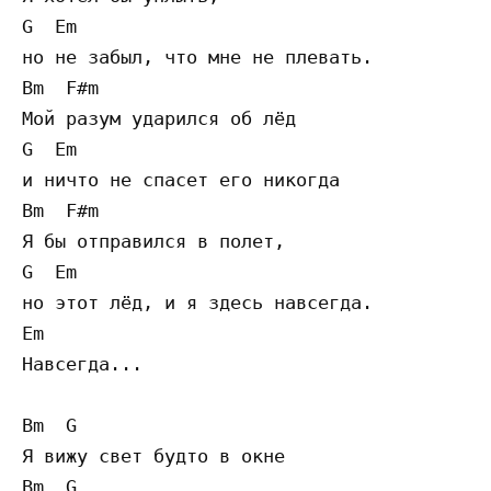
G  Em

но не забыл, что мне не плевать.

Bm  F#m

Мой разум ударился об лёд 

G  Em

и ничто не спасет его никогда

Bm  F#m

Я бы отправился в полет, 

G  Em

но этот лёд, и я здесь навсегда.

Em

Навсегда...

Bm  G

Я вижу свет будто в окне

Bm  G
