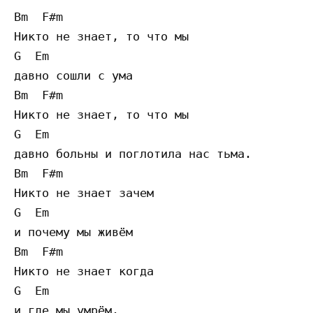
Bm  F#m

Никто не знает, то что мы 

G  Em

давно сошли с ума

Bm  F#m

Никто не знает, то что мы 

G  Em

давно больны и поглотила нас тьма.

Bm  F#m

Никто не знает зачем 

G  Em

и почему мы живём

Bm  F#m

Никто не знает когда 

G  Em

и где мы умрём.
