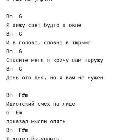
Bm  G

Я вижу свет будто в окне

Bm  G

И в голове, словно в тюрьме

Bm  G

Спасите меня я кричу вам наружу

Bm  G

День ото дня, но я вам не нужен

Bm  F#m

Идиотский смех на лице 

G  Em

показал мысли опять

Bm  F#m

Я хотел бы уплыть, 
