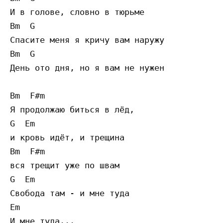
И в голове, словно в тюрьме

Bm  G

Спасите меня я кричу вам наружу

Bm  G

День ото дня, но я вам не нужен

Bm  F#m

Я продолжаю биться в лёд, 

G  Em

и кровь идёт, и трещина 

Bm  F#m

вся трещит уже по швам

G  Em

Свобода там - и мне туда

Em

И мне туда...
