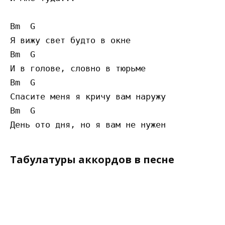
Bm  G

Я вижу свет будто в окне

Bm  G

И в голове, словно в тюрьме

Bm  G

Спасите меня я кричу вам наружу

Bm  G

Табулатуры аккордов в песне