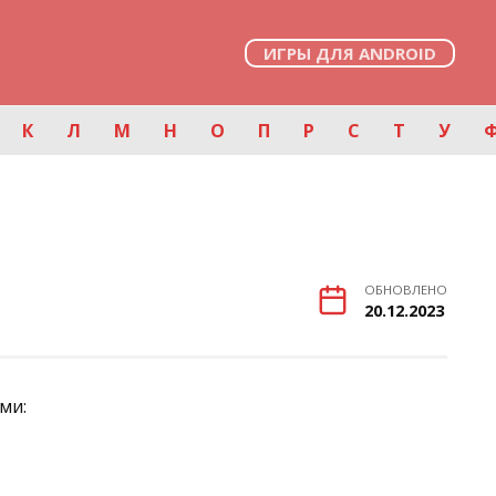
ИГРЫ ДЛЯ ANDROID
К
Л
М
Н
О
П
Р
С
Т
У
ОБНОВЛЕНО
20.12.2023
ми: