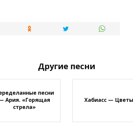
Другие песни
еределанные песни
— Ария. «Горящая
Хабиасс — Цвет
стрела»