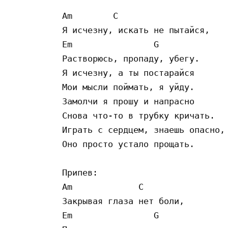
Am        C

Я исчезну, искать не пытайся, 

Em                G

Растворюсь, пропаду, убегу.

Я исчезну, а ты постарайся 

Мои мысли поймать, я уйду.

Замолчи я прошу и напрасно

Снова что-то в трубку кричать.

Играть с сердцем, знаешь опасно,

Оно просто устало прощать.

Припев:

Am             C

Закрывая глаза нет боли,

Em                G
