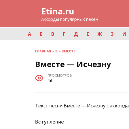
Перейти
Etina.ru
к
содержанию
Аккорды популярных песен
А
Б
В
Г
Д
Е
Ж
З
И
ГЛАВНАЯ
»
В
»
ВМЕСТЕ
Вместе — Исчезну
ПРОСМОТРОВ
16
Текст песни Вместе — Исчезну с аккорда
Вступление
