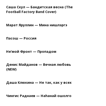
Саша Скул — Бандитская весна (The
Football Factory Band Cover)
Марат Яруллин — Мина нишлэргэ
Пасош — Россия
Не’мой Фронт — Пропадом
Денис Майданов — Вечная любовь
(NEW)
Даша Клюкина — Не так, как у всех
Чингис Раднаев — Наhанай ошолго