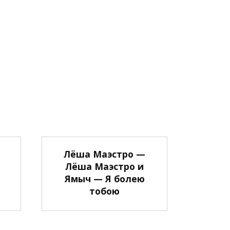
Лёша Маэстро —
Лёша Маэстро и
ы
Ямыч — Я болею
тобою