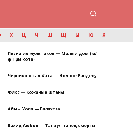
Ф
Х
Ц
Ч
Ш
Щ
Ы
Ю
Я
Песни из мультиков — Милый дом (м/
ф Три кота)
Черниковская Хата — Ночное Рандеву
Фикс — Кожаные штаны
Айыы Уола — Бэлэхтээ
Вахид Аюбов — Танцуя танец смерти