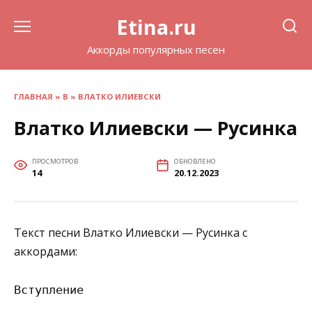
Перейти
Etina.ru
к
содержанию
Аккорды популярных песен
ГЛАВНАЯ
»
В
»
ВЛАТКО ИЛИЕВСКИ
Влатко Илиевски — Русинка
ПРОСМОТРОВ
ОБНОВЛЕНО
14
20.12.2023
Текст песни Влатко Илиевски — Русинка с
аккордами:
Вступление
