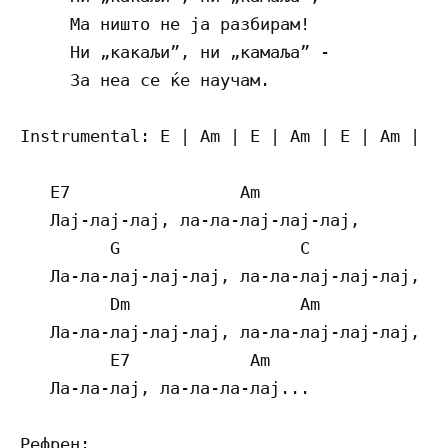
     Ма ништо не ја разбирам!

     Ни „какаљи”, ни „камаља” -

     За неа се ќе научам.

Instrumental: E | Am | E | Am | E | Am | E 
   E7                 Am

   Лај-лај-лај, ла-ла-лај-лај-лај,

         G                  C

   Ла-ла-лај-лај-лај, ла-ла-лај-лај-лај,

         Dm                 Am

   Ла-ла-лај-лај-лај, ла-ла-лај-лај-лај,

         E7            Am

   Ла-ла-лај, ла-ла-ла-лај...

Рефрен:
