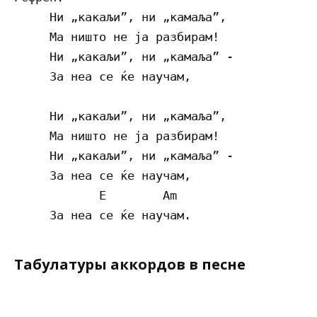
     Ни „какаљи”, ни „камаља”,

     Ма ништо не ја разбирам!

     Ни „какаљи”, ни „камаља” -

     За неа се ќе научам,

     Ни „какаљи”, ни „камаља”,

     Ма ништо не ја разбирам!

     Ни „какаљи”, ни „камаља” -

     За неа се ќе научам,

            E        Am

Табулатуры аккордов в песне