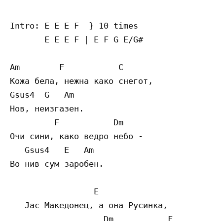
Intro: E E E F  } 10 times

       E E E F | E F G E/G#

Am        F           C

Кожа бела, нежна како снегот,

Gsus4  G   Am

Нов, неизгазен.

         F           Dm

Очи сини, како ведро небо -

   Gsus4   E   Am

Во нив сум заробен.

                 E

   Јас Македонец, а она Русинка,

                   Dm           F
