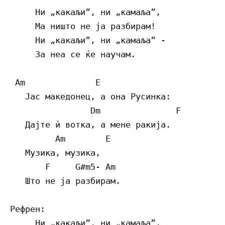
     Ни „какаљи”, ни „камаља”,

     Ма ништо не ја разбирам!

     Ни „какаљи”, ни „камаља” -

     За неа се ќе научам.

 Am              E

   Јас македонец, а она Русинка:

                Dm               F

   Дајте ѝ вотка, а мене ракија.

         Am        E

   Музика, музика,

       F     G#m5- Am

   Што не ја разбирам.

Рефрен:

     Ни „какаљи”, ни „камаља”,
