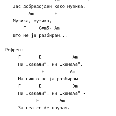
   Jас добредојден како музика,

         Am        E

   Музика, музика,

       F     G#m5- Am

   Што не ја разбирам...

Рефрен:

     F       E            Am

     Ни „какаљи”, ни „камаља”,

              E          Am

     Ма ништо не ја разбирам!

     F       E            Dm

     Ни „какаљи”, ни „камаља” -

            E        Am

     За неа се ќе научам.
