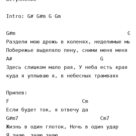
Intro: G# G#m G Gm

G#m                                     Gm

Раздели мою дрожь в коленях, неделимые мы т
Побережье выделяло пену, сними меня меня с 
A#                             G

Здесь слишком мало рая, У неба есть края

куда я уплываю я, в небесных трамваях

Припев:

F                        Cm

Если будет ток, я отвечу да

G#m7                           Cm7         
Жизнь в один глоток, Ночь в один удар

Я знаю, знаю знаю
