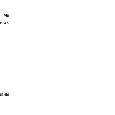
 Am

сок

аны 
