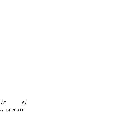
Am      A7

, воевать
