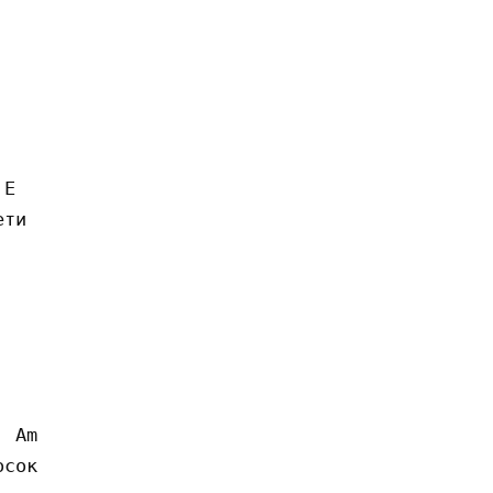
E

ти 

 Am

сок
