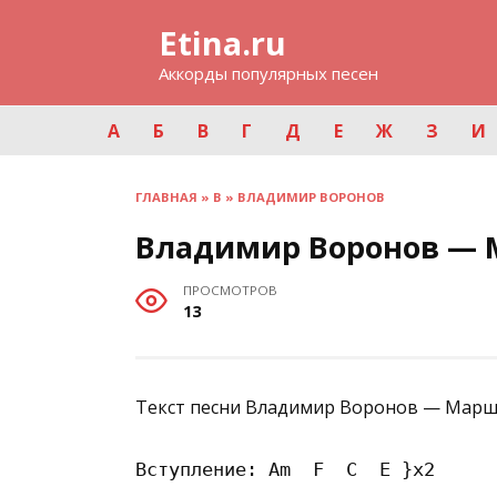
Перейти
Etina.ru
к
содержанию
Аккорды популярных песен
А
Б
В
Г
Д
Е
Ж
З
И
ГЛАВНАЯ
»
В
»
ВЛАДИМИР ВОРОНОВ
Владимир Воронов —
ПРОСМОТРОВ
13
Текст песни Владимир Воронов — Марш 
Вступление: Am  F  C  E }x2
