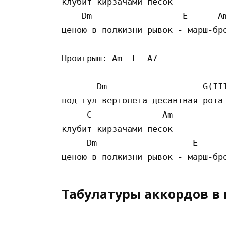
клубит кирзачами песок

    Dm                  E      Am
ценою в полжизни рывок - марш-бро
Проигрыш: Am  F  A7  

       Dm                   G(III
под гул вертолета десантная рота

     C              Am 

клубит кирзачами песок

     Dm                   E      
Табулатуры аккордов в 