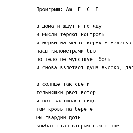
Проигрыш: Am  F  C  E

а дома и ждут и не ждут 

и мысли теряют контроль 

и нервы на место вернуть нелегко 
часы километрами бьют 

но тело не чувствует боль

и снова взлетает душа высоко, дал
а солнце так светит 

тельняшки рвет ветер 

и пот застилает лицо 

там кровь на берете 

мы гвардии дети 

комбат стал вторым нам отцом
