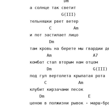
              Dm

а солнце так светит 

             G(III)

тельняшки рвет ветер

        C         Am 

и пот застилает лицо 

        Dm                       
там кровь на берете мы гвардии де
       Am                 A7

комбат стал вторым нам отцом

       Dm                 G(III)

под гул вертолета крылатая рота

      C             Am

клубит кирзачами песок

    Dm                  E        
ценою в полжизни рывок - марш-бро