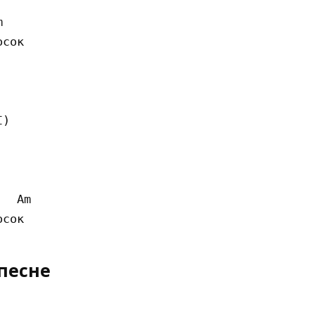


сок

)   

  Am      

песне