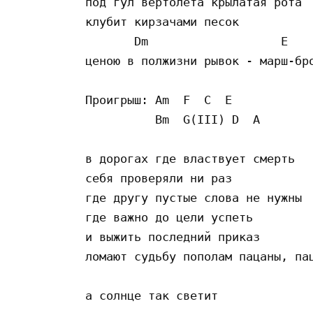
под гул вертолета крылатая рота 

клубит кирзачами песок 

       Dm                   E    
ценою в полжизни рывок - марш-бро
Проигрыш: Am  F  C  E

          Bm  G(III) D  A

в дорогах где властвует смерть 

себя проверяли ни раз 

где другу пустые слова не нужны 

где важно до цели успеть 

и выжить последний приказ

ломают судьбу пополам пацаны, пац
а солнце так светит 
