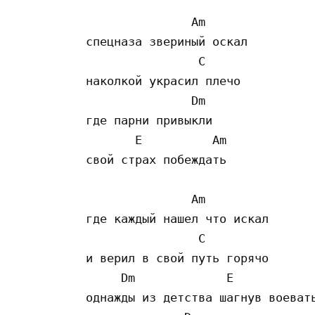
               Am      

спецназа звериный оскал

                C 

наколкой украсил плечо

               Dm 

где парни привыкли 

       E          Am       

свой страх побеждать

               Am 

где каждый нашел что искал

                C

и верил в свой путь горячо

     Dm             E            
однажды из детства шагнув воевать