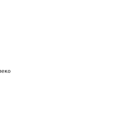


еко
