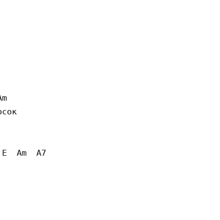
m

сок

E  Am  A7

         


