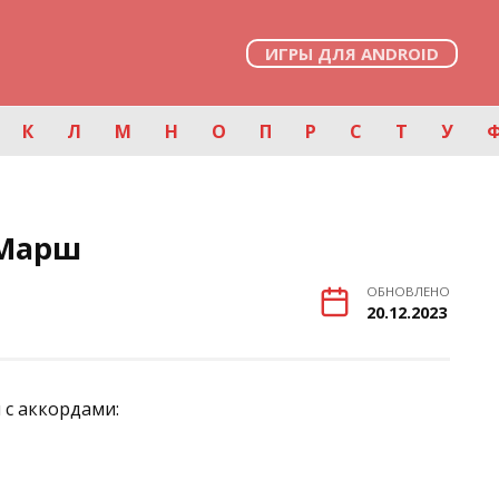
ИГРЫ ДЛЯ ANDROID
К
Л
М
Н
О
П
Р
С
Т
У
 Марш
ОБНОВЛЕНО
20.12.2023
с аккордами: