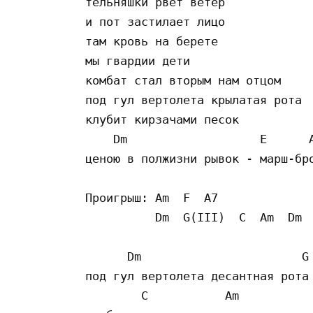
тельняшки рвет ветер 

и пот застилает лицо 

там кровь на берете 

мы гвардии дети 

комбат стал вторым нам отцом

под гул вертолета крылатая рота 

клубит кирзачами песок 

    Dm                   E      A
ценою в полжизни рывок - марш-бро
Проигрыш: Am  F  A7   

          Dm  G(III)  C  Am  Dm  
      Dm                       G 
под гул вертолета десантная рота 
        C           Am
