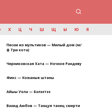
Ф
Х
Ц
Ч
Ш
Щ
Ы
Ю
Я
Песни из мультиков — Милый дом (м/
ф Три кота)
Черниковская Хата — Ночное Рандеву
Фикс — Кожаные штаны
Айыы Уола — Бэлэхтээ
Вахид Аюбов — Танцуя танец смерти