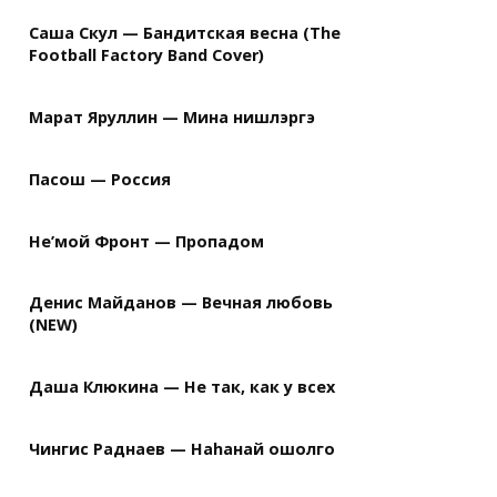
Саша Скул — Бандитская весна (The
Football Factory Band Cover)
Марат Яруллин — Мина нишлэргэ
Пасош — Россия
Не’мой Фронт — Пропадом
Денис Майданов — Вечная любовь
(NEW)
Даша Клюкина — Не так, как у всех
Чингис Раднаев — Наhанай ошолго