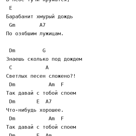
 E

Барабанит хмурый дождь  

 Gm        A7

По озябшим лужицам. 

 Dm         G

Знаешь сколько под дождем  

 C           A

Светлых песен сложено?!  

 Dm           Am  F

Так давай с тобой споем  

 Dm       E  A7

Что-нибудь хорошее. 

 Dm           Am  F

Так давай с тобой споем  

 Dm       E  Am
