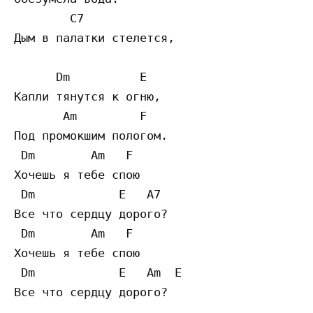
        C7

Дым в палатки стелется, 

      Dm          E

Капли тянутся к огню,  

       Am         F

Под промокшим пологом.  

 Dm        Am   F

Хочешь я тебе спою  

 Dm            E   A7

Все что сердцу дорого? 

 Dm        Am   F

Хочешь я тебе спою  

 Dm            E   Am  E

Все что сердцу дорого? 
