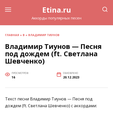
Перейти
Etina.ru
к
содержанию
Аккорды популярных песен
ГЛАВНАЯ
»
В
»
ВЛАДИМИР ТИУНОВ
Владимир Тиунов — Песня
под дождем (ft. Светлана
Шевченко)
ПРОСМОТРОВ
ОБНОВЛЕНО
16
20.12.2023
Текст песни Владимир Тиунов — Песня под
дождем (ft. Светлана Шевченко) с аккордами: