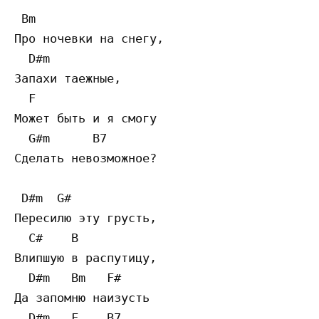
 Bm

Про ночевки на снегу,  

  D#m

Запахи таежные,  

  F

Может быть и я смогу  

  G#m      B7 

Сделать невозможное? 

 D#m  G#

Пересилю эту грусть,  

  C#    B

Влипшую в распутицу,  

  D#m   Bm   F#

Да запомню наизусть  

  D#m   F    B7
