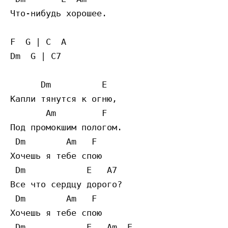
Что-нибудь хорошее. 

F  G | C  A

Dm  G | C7

      Dm          E

Капли тянутся к огню,  

       Am         F

Под промокшим пологом.  

 Dm        Am   F

Хочешь я тебе спою  

 Dm            E   A7

Все что сердцу дорого? 

 Dm        Am   F

Хочешь я тебе спою  

 Dm            E   Am  E
