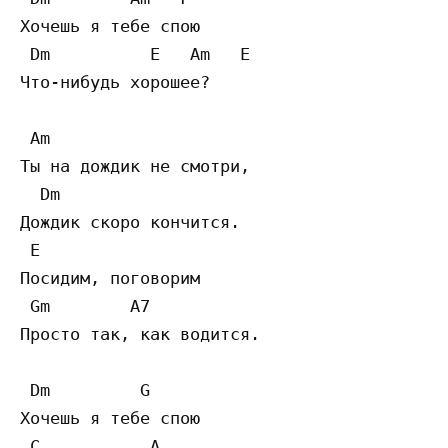
Хочешь я тебе спою  

 Dm          E   Am   E

Что-нибудь хорошее? 

 Am

Ты на дождик не смотри,  

  Dm

Дождик скоро кончится.  

 E

Посидим, поговорим  

 Gm        A7

Просто так, как водится. 

 Dm         G

Хочешь я тебе спою  

 C           A
