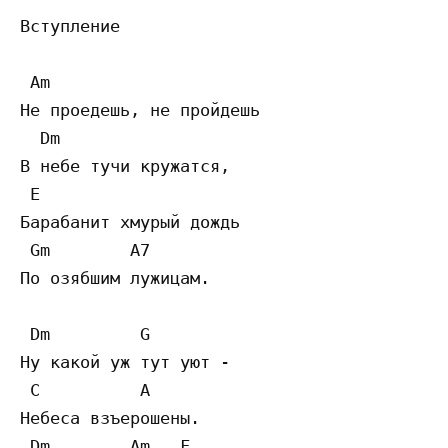
Вступление

 Am

Не проедешь, не пройдешь 

  Dm

В небе тучи кружатся,  

 E

Барабанит хмурый дождь  

 Gm        A7

По озябшим лужицам. 

 Dm         G

Ну какой уж тут уют - 

 C          A

Небеса взъерошены.  

 Dm        Am   F
