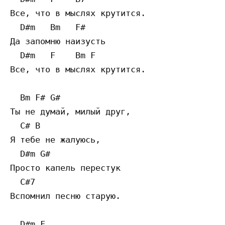
Все, что в мыслях крутится. 

  D#m   Bm   F#

Да запомню наизусть  

  D#m   F    Bm F

Все, что в мыслях крутится. 

  Bm F# G#

Ты не думай, милый друг,  

  C# B

Я тебе не жалуюсь,  

  D#m G#

Просто капель перестук  

  C#7

Вспомнил песню старую. 

  D#m F
