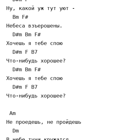
Ну, какой уж тут уют - 

  Bm F#

Небеса взъерошены.  

  D#m Bm F#

Хочешь я тебе спою  

  D#m F B7

Что-нибудь хорошее? 

  D#m Bm F#

Хочешь я тебе спою  

  D#m F B7

Что-нибудь хорошее? 

 Am

Не проедешь, не пройдешь 

  Dm

В небе тучи кружатся,  
