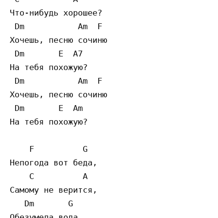
Что-нибудь хорошее?  

 Dm           Am  F

Хочешь, песню сочиню  

 Dm       E  A7

На тебя похожую? 

 Dm           Am  F

Хочешь, песню сочиню  

 Dm       E  Am

На тебя похожую? 

    F          G

Непогода вот беда,  

    C          A

Самому не верится,  

   Dm       G

Обезумела вода.  
