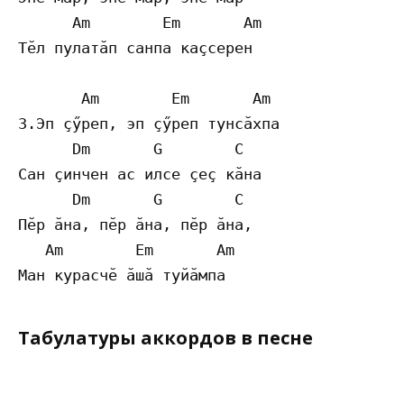
      Am        Em       Am

Тĕл пулатăп санпа каçсерен

       Am        Em       Am

3.Эп çӳреп, эп çӳреп тунсăхпа

      Dm       G        C

Сан çинчен ас илсе çеç кăна

      Dm       G        C

Пĕр ăна, пĕр ăна, пĕр ăна, 

   Am        Em       Am

Табулатуры аккордов в песне