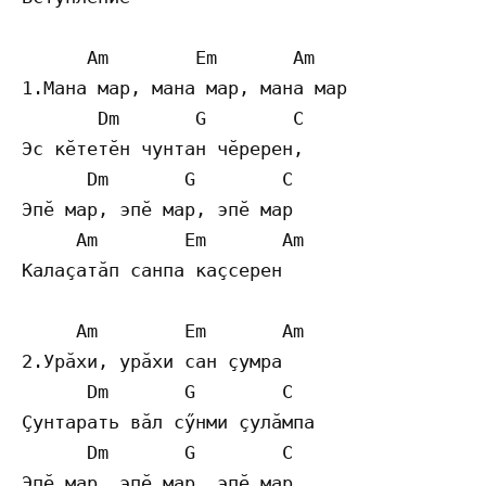
      Am        Em       Am

1.Мана мар, мана мар, мана мар

       Dm       G        C

Эс кӗтетӗн чунтан чӗререн,

      Dm       G        C

Эпӗ мар, эпӗ мар, эпӗ мар

     Am        Em       Am

Калаҫатӑп санпа каҫсерен

     Am        Em       Am

2.Урӑхи, урӑхи сан ҫумра

      Dm       G        C

Ҫунтарать вӑл сӳнми ҫулӑмпа

      Dm       G        C

Эпӗ мар, эпӗ мар, эпӗ мар
