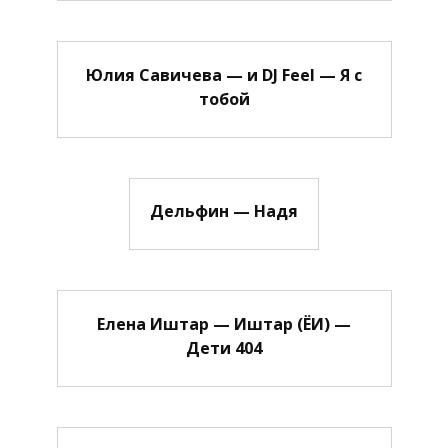
Юлия Савичева — и DJ Feel — Я с
тобой
Дельфин — Надя
Елена Иштар — Иштар (ЁИ) —
Дети 404