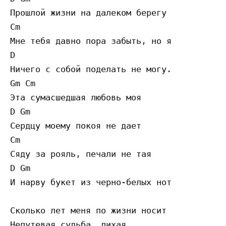
Прошлой жизни на далеком берегу 

Cm 

Мне тебя давно пора забыть, но я 

D 

Ничего с собой поделать не могу. 

Gm Cm 

Эта сумасшедшая любовь моя 

D Gm 

Сердцу моему покоя не дает 

Cm 

Сяду за рояль, печали не тая 

D Gm 

И нарву букет из черно-белых нот 

Сколько лет меня по жизни носит 

Непутевая судьба, лихая 
