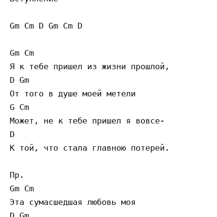
Gm Cm D Gm Cm D 

Gm Cm 

Я к тебе пришел из жизни прошлой, 

D Gm 

От того в душе моей метели 

G Cm 

Может, не к тебе пришел я вовсе- 

D 

К той, что стала главною потерей. 

Пр. 

Gm Cm 

Эта сумасшедшая любовь моя 

D Gm 
