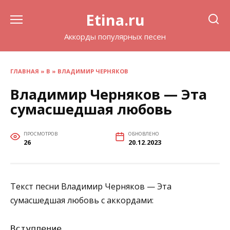
Перейти
Etina.ru
к
содержанию
Аккорды популярных песен
ГЛАВНАЯ
»
В
»
ВЛАДИМИР ЧЕРНЯКОВ
Владимир Черняков — Эта
сумасшедшая любовь
ПРОСМОТРОВ
ОБНОВЛЕНО
26
20.12.2023
Текст песни Владимир Черняков — Эта
сумасшедшая любовь с аккордами:
Вступление
