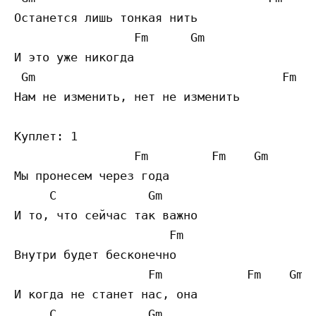
Останется лишь тонкая нить

                 Fm      Gm 

И это уже никогда

 Gm                                   Fm

Нам не изменить, нет не изменить

Куплет: 1

                 Fm         Fm    Gm 

Мы пронесем через года

     C             Gm               

И то, что сейчас так важно

                      Fm

Внутри будет бесконечно

                   Fm            Fm    Gm 

И когда не станет нас, она

     C             Gm 
