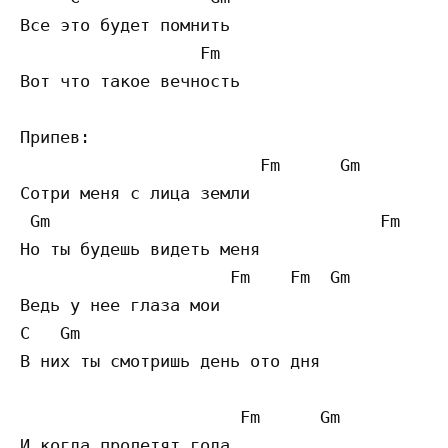
Все это будет помнить

                  Fm

Вот что такое вечность

Припев:

                        Fm      Gm 

Сотри меня с лица земли

 Gm                                 Fm     
Но ты будешь видеть меня

                     Fm    Fm  Gm 

Ведь у нее глаза мои

C   Gm                                     
В них ты смотришь день ото дня

                      Fm      Gm 

И когда пролетят года
