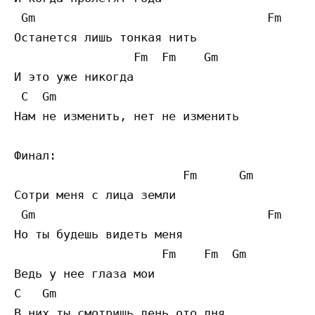
 Gm                                 Fm

Останется лишь тонкая нить

                 Fm  Fm    Gm 

И это уже никогда

 C  Gm                                   Fm
Нам не изменить, нет не изменить

Финал:

                        Fm      Gm 

Сотри меня с лица земли

 Gm                                 Fm     
Но ты будешь видеть меня

                     Fm    Fm  Gm 

Ведь у нее глаза мои

C   Gm                                     