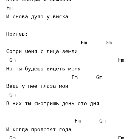
Fm

И снова дуло у виска

Припев:

                        Fm      Gm 

Сотри меня с лица земли

 Gm                                 Fm     
Но ты будешь видеть меня

                     Fm      Gm 

Ведь у нее глаза мои

 Gm                                       F
В них ты смотришь день ото дня

                      Fm      Gm 

И когда пролетят года

 Gm                                 Fm
