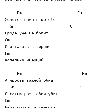
     Fm                       Fm

Хочется нажать delete

  Gm                       C

Вроде уже не болит

Gm 

И осталась в сердце

Fm

Капелька инерций

     Fm                         Fm

А любовь важней обид

  Gm                           C

Я сотню раз тобой убит

Gm 

Вниз смотрю я свысока
