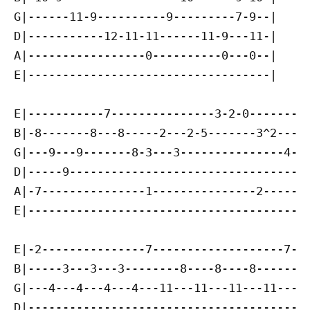
G|------11-9----------9---------7-9--|

D|-----------12-11-11------11-9---11-|

A|-----------------0----------0---0--|

E|-----------------------------------|

E|-----------7---------------3-2-0---------
B|-8-------8---8-----2---2-5-------3^2-----
G|---9---9-------8-3---3---------------4---
D|-----9-----------------------------------
A|-7---------------1---------------2-----2-
E|-----------------------------------------
E|-2---------------7-------------------7---
B|-----3---3---3--------8----8----8--------
G|---4---4---4---4---11---11---11---11---11
D|-----------------------------------------