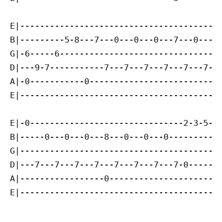
E|-----------------------------------------
B|---------5-8---7---0---0---0---7---0---0-
G|-6-----6---------------------------------
D|---9-7-----------7---7---7---7---7---7---
A|-0-----------0---------------------------
E|-----------------------------------------
E|-0-------------------------------2-3-5---
B|-----0---0---0---8---0---0---0---------3-
G|-----------------------------------------
D|---7---7---7---7---7---7---7---7-0-------
A|-----------------0-----------------------