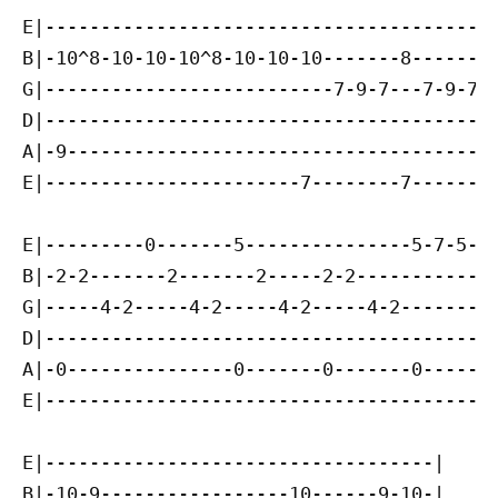
E|----------------------------------------4
B|-10^8-10-10-10^8-10-10-10-------8--------
G|--------------------------7-9-7---7-9-7--
D|-----------------------------------------
A|-9--------------------------------------0
E|-----------------------7--------7--------
E|---------0-------5---------------5-7-5-7-
B|-2-2-------2-------2-----2-2-------------
G|-----4-2-----4-2-----4-2-----4-2---------
D|-----------------------------------------
A|-0---------------0-------0-------0-------
E|-----------------------------------------
E|-----------------------------------|

B|-10-9-----------------10------9-10-|
