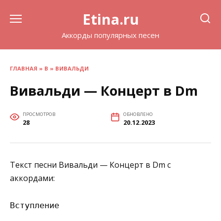
Перейти
Etina.ru
к
содержанию
Аккорды популярных песен
ГЛАВНАЯ
»
В
»
ВИВАЛЬДИ
Вивальди — Концерт в Dm
ПРОСМОТРОВ
ОБНОВЛЕНО
28
20.12.2023
Текст песни Вивальди — Концерт в Dm с
аккордами:
Вступление
