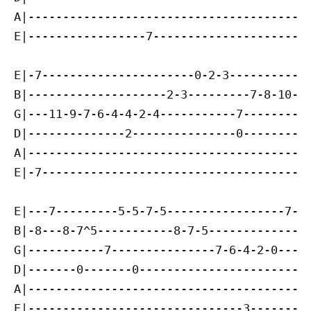
A|-----------------------------------------
E|-----------------7-----------------------
E|-7----------------------0-2-3------------
B|--------------------2-3---------7-8-10---
G|---11-9-7-6-4-4-2-4-----------7--------7-
D|--------------2---------------0----------
A|-----------------------------------------
E|-7---------------------------------------
E|---7---------5-5-7-5-----------------7-7-
B|-8---8-7^5-----------8-7-5---------------
G|-----------7---------------7-6-4-2-0-----
D|-------0-------0-----------------------0-
A|-----------------------------------------
E|-------------------------------3---------