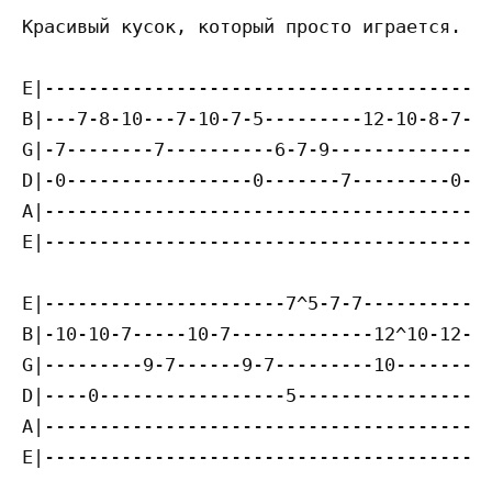
Красивый кусок, который просто играется.

E|-----------------------------------------
B|---7-8-10---7-10-7-5---------12-10-8-7-10
G|-7--------7----------6-7-9---------------
D|-0-----------------0-------7---------0---
A|-----------------------------------------
E|-----------------------------------------
E|----------------------7^5-7-7------------
B|-10-10-7-----10-7-------------12^10-12-12
G|---------9-7------9-7---------10---------
D|----0-----------------5------------------
A|-----------------------------------------
E|-----------------------------------------