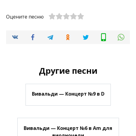
Оцените песню
Другие песни
Вивальди — Концерт №9 в D
Вивальди — Концерт №6 в Am для
виолночели