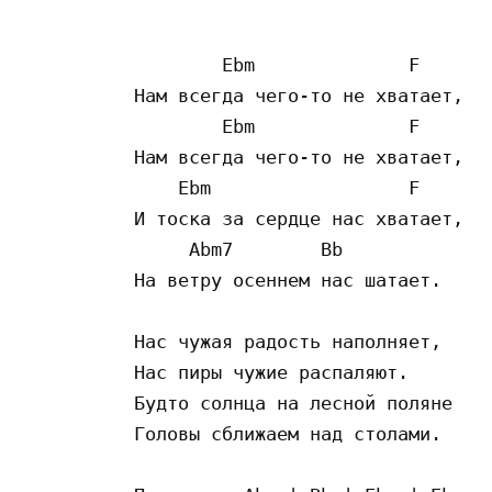
        Ebm              F

Нам всегда чего-то не хватает,

        Ebm              F

Нам всегда чего-то не хватает,

    Ebm                  F

И тоска за сердце нас хватает,

     Abm7        Bb

На ветру осеннем нас шатает.

Нас чужая радость наполняет,

Нас пиры чужие распаляют.

Будто солнца на лесной поляне

Головы сближаем над столами.
