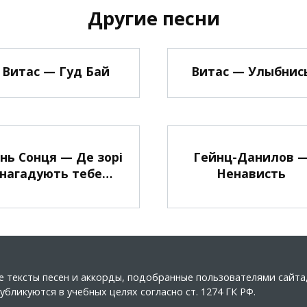
Другие песни
Витас — Гуд Бай
Витас — Улыбнис
інь Сонця — Де зорі
Гейнц-Данилов 
нагадують тебе…
Ненависть
ные тексты песен и аккорды, подобранные пользователями сайт
бликуются в учебных целях согласно ст. 1274 ГК РФ.