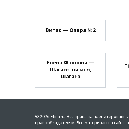
Витас — Опера №2
Елена Фролова —
Т
Шаганэ ты моя,
Шаганэ
© 2026 Etina.ru. Все права на процитирован
правообладателям. Все материалы на сайте пу