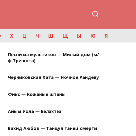
Ф
Х
Ц
Ч
Ш
Щ
Ы
Ю
Я
Песни из мультиков — Милый дом (м/
ф Три кота)
Черниковская Хата — Ночное Рандеву
Фикс — Кожаные штаны
Айыы Уола — Бэлэхтээ
Вахид Аюбов — Танцуя танец смерти