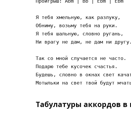
Проигрыш: Abm | Bb | Ebm | Ebm

Я тебя хмельную, как разлуку,

Обниму, возьму тебя на руки.

Я тебя шальную, словно ругань,

Ни врагу не дам, не дам ни другу.
Так со мной случается не часто.

Подарю тебе кусочек счастья.

Будешь, словно в окнах свет качат
Табулатуры аккордов в 