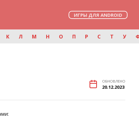
ИГРЫ ДЛЯ ANDROID
К
Л
М
Н
О
П
Р
С
Т
У
ОБНОВЛЕНО
20.12.2023
ами: