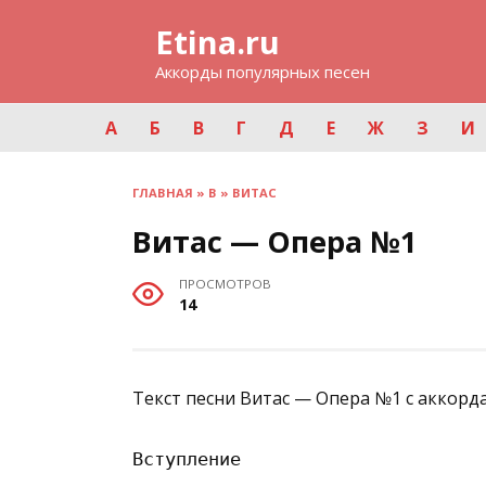
Перейти
Etina.ru
к
содержанию
Аккорды популярных песен
А
Б
В
Г
Д
Е
Ж
З
И
ГЛАВНАЯ
»
В
»
ВИТАС
Витас — Опера №1
ПРОСМОТРОВ
14
Текст песни Витас — Опера №1 с аккорд
Вступление
