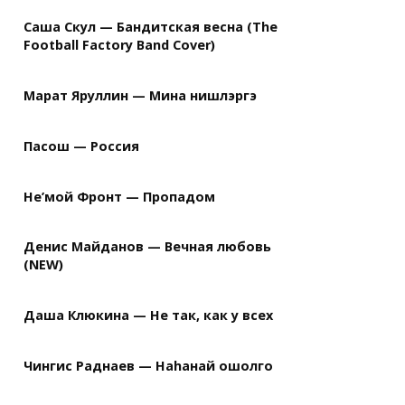
Саша Скул — Бандитская весна (The
Football Factory Band Cover)
Марат Яруллин — Мина нишлэргэ
Пасош — Россия
Не’мой Фронт — Пропадом
Денис Майданов — Вечная любовь
(NEW)
Даша Клюкина — Не так, как у всех
Чингис Раднаев — Наhанай ошолго