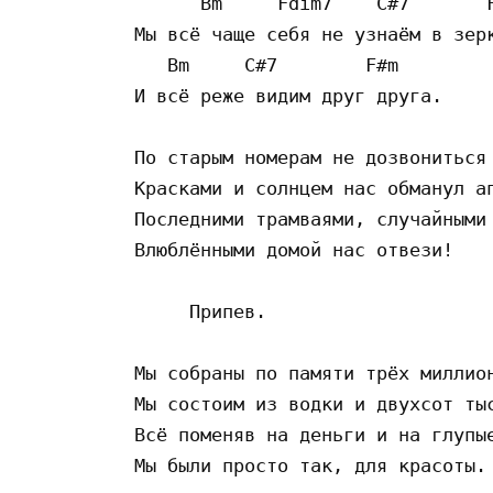
      Bm     Fdim7    C#7       F
Мы всё чаще себя не узнаём в зерк
   Bm     C#7        F#m

И всё реже видим друг друга.

По старым номерам не дозвониться 
Красками и солнцем нас обманул ап
Последними трамваями, случайными 
Влюблёнными домой нас отвези!

     Припев.

Мы собраны по памяти трёх миллион
Мы состоим из водки и двухсот тыс
Всё поменяв на деньги и на глупые