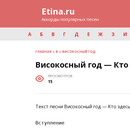
Перейти
Etina.ru
к
содержанию
Аккорды популярных песен
А
Б
В
Г
Д
Е
Ж
З
И
ГЛАВНАЯ
»
В
»
ВИСОКОСНЫЙ ГОД
Високосный год — Кто
ПРОСМОТРОВ
15
Текст песни Високосный год — Кто здесь
Вступление
