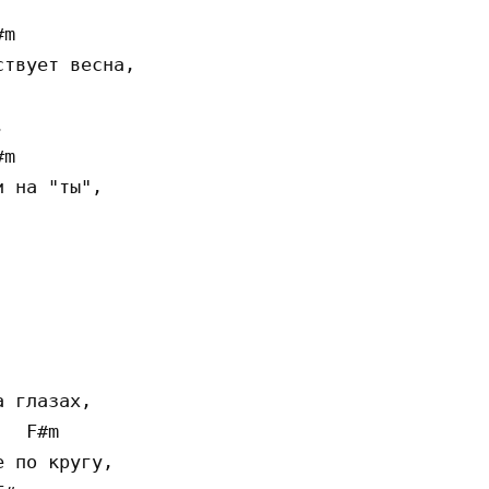
m

твует весна,



m

 на "ты",

 глазах,

  F#m

 по кругу,
