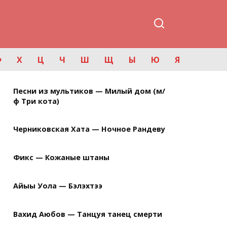
Ф
Х
Ц
Ч
Ш
Щ
Ы
Ю
Я
Песни из мультиков — Милый дом (м/
ф Три кота)
Черниковская Хата — Ночное Рандеву
Фикс — Кожаные штаны
Айыы Уола — Бэлэхтээ
Вахид Аюбов — Танцуя танец смерти