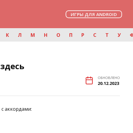
ИГРЫ ДЛЯ ANDROID
К
Л
М
Н
О
П
Р
С
Т
У
 здесь
ОБНОВЛЕНО
20.12.2023
 с аккордами: