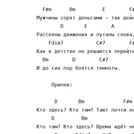
  F#m      Bm         E        F#
Мужчины сорят деньгами - так дейс
        D       E        A

Рассеяны движения и путаны слова,
    Fdim7           C#7        F#
Как в детстве не решаются перейти
  Bm        D        C#7

И до сих пор боятся темноты.

     Припев:

      D       Bm             F#m

Кто здесь? Кто там? Тают почти на
     D         Bm                
Кто там? Кто здесь? Время идёт не