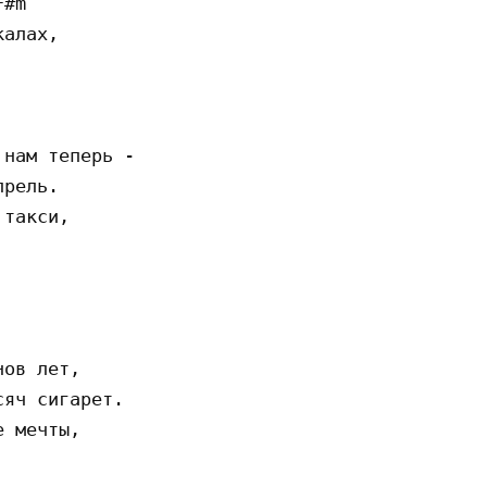
#m

алах,

нам теперь -

рель.

такси,

ов лет,

яч сигарет.

 мечты,
