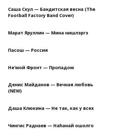
Саша Скул — Бандитская весна (The
Football Factory Band Cover)
Марат Яруллин — Мина нишлэргэ
Пасош — Россия
Не’мой Фронт — Пропадом
Денис Майданов — Вечная любовь
(NEW)
Даша Клюкина — Не так, как у всех
Чингис Раднаев — Наhанай ошолго