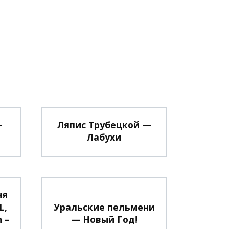
—
Ляпис Трубецкой —
Лабухи
ня
L,
Уральские пельмени
 –
— Новый Год!