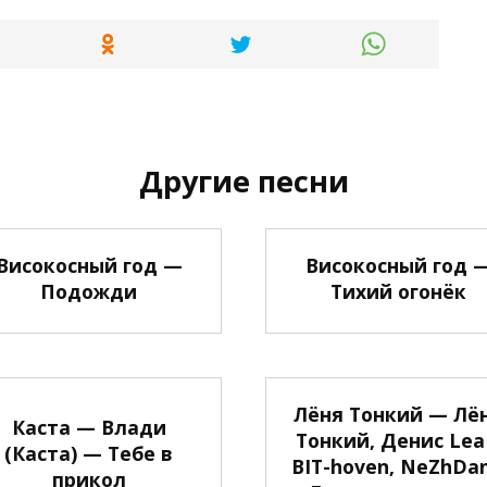
Другие песни
Високосный год —
Високосный год 
Подожди
Тихий огонёк
Лёня Тонкий — Лё
Каста — Влади
Тонкий, Денис Lea
(Каста) — Тебе в
BIT-hoven, NeZhDan
прикол