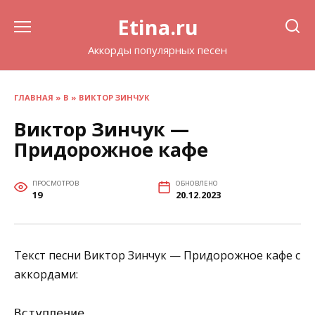
Перейти
Etina.ru
к
содержанию
Аккорды популярных песен
ГЛАВНАЯ
»
В
»
ВИКТОР ЗИНЧУК
Виктор Зинчук —
Придорожное кафе
ПРОСМОТРОВ
ОБНОВЛЕНО
19
20.12.2023
Текст песни Виктор Зинчук — Придорожное кафе с
аккордами:
Вступление
