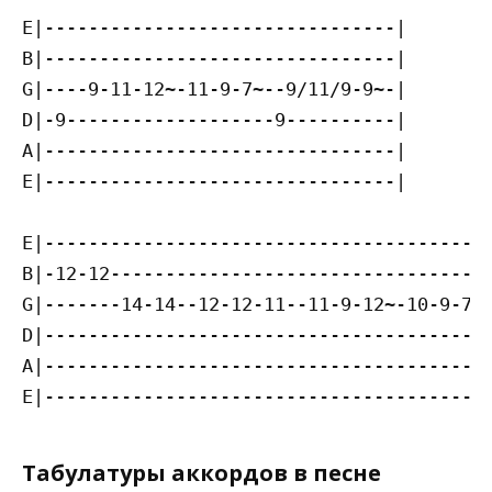
E|--------------------------------|

B|--------------------------------|

G|----9-11-12~-11-9-7~--9/11/9-9~-|

D|-9-------------------9----------|

A|--------------------------------|

E|--------------------------------|

E|-----------------------------------------
B|-12-12-----------------------------------
G|-------14-14--12-12-11--11-9-12~-10-9-7~-
D|-----------------------------------------
A|-----------------------------------------
Табулатуры аккордов в песне