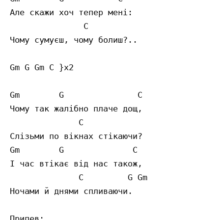
Але скажи хоч тепер мені:

               C

Чому сумуєш, чому болиш?..

Gm G Gm C }x2

Gm        G               C 

Чому так жалібно плаче дощ,

              C

Слізьми по вікнах стікаючи?

Gm        G              C 

І час втікає від нас також,

              C         G Gm 

Ночами й днями спливаючи.

Припев:
