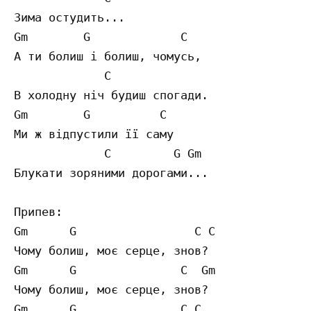
Зима остудить...

Gm        G             C 

А ти болиш і болиш, чомусь,

             C

В холодну ніч будиш спогади.

Gm        G          C 

Ми ж відпустили її саму

             C         G Gm

Блукати зоряними дорогами...

Припев:

Gm      G                 C C 

Чому болиш, моє серце, знов?

Gm      G               C  Gm 

Чому болиш, моє серце, знов?

Gm      G               C C 
