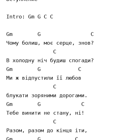
Intro: Gm G C C 

Gm        G                C  

Чому болиш, моє серце, знов?

               C

В холодну ніч будиш спогади?

Gm        G            C  

Ми ж відпустили її любов

               C

блукати зоряними дорогами.

Gm        G             C  

Тебе винити не стану, ні!

               C

Разом, разом до кінця іти,

Gm        G           C  
