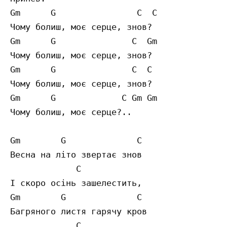
Gm      G                C  C 

Чому болиш, моє серце, знов?

Gm      G               C  Gm 

Чому болиш, моє серце, знов?

Gm      G               C  C 

Чому болиш, моє серце, знов?

Gm      G             C Gm Gm

Чому болиш, моє серце?..

Gm        G              C  

Весна на літо звертає знов

             C

І скоро осінь зашелестить,

Gm        G              C  

Багряного листя гарячу кров

             C
