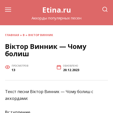
Перейти
Etina.ru
к
содержанию
Аккорды популярных песен
ГЛАВНАЯ
»
В
»
ВІКТОР ВИННИК
Віктор Винник — Чому
болиш
ПРОСМОТРОВ
ОБНОВЛЕНО
13
20.12.2023
Текст песни Віктор Винник — Чому болиш с
аккордами:
Вступление
