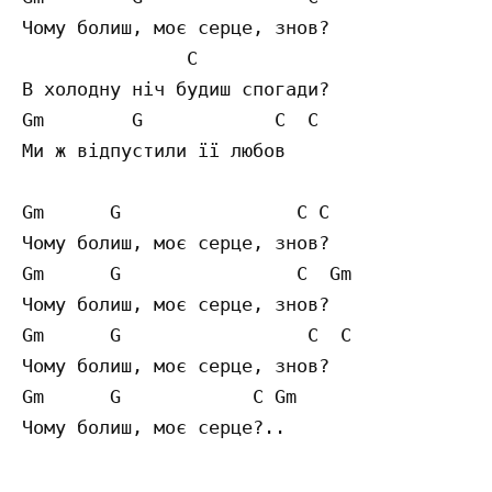
Чому болиш, моє серце, знов?

               C

В холодну ніч будиш спогади?

Gm        G            C  C

Ми ж відпустили її любов

Gm      G                C C 

Чому болиш, моє серце, знов?

Gm      G                C  Gm 

Чому болиш, моє серце, знов?

Gm      G                 C  C 

Чому болиш, моє серце, знов?

Gm      G            C Gm    
