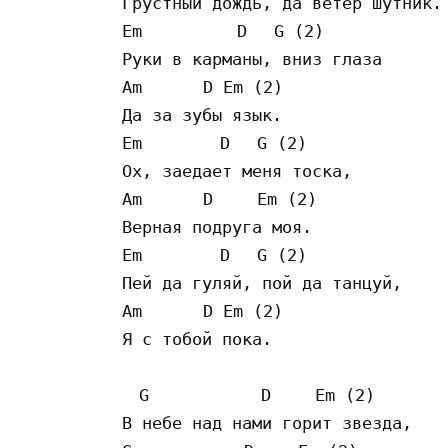
Грустный дождь, да ветер шутник.

Em 　　　　　D 　G (2)

Руки в карманы, вниз глаза

Am 　　　D Em (2)

Да за зубы язык.

Em 　　　　D 　G (2)

Ох, заедает меня тоска,

Am 　　　D 　　Em (2)

Верная подруга моя.

Em 　　　　D 　G (2)

Пей да гуляй, пой да танцуй,

Am 　　　D Em (2)

Я с тобой пока.

　G 　　　　　　D 　　Em (2)

В небе над нами горит звезда,
