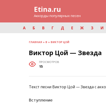
Перейти
Etina.ru
к
содержанию
Аккорды популярных песен
А
Б
В
Г
Д
Е
Ж
З
И
ГЛАВНАЯ
»
В
»
ВИКТОР ЦОЙ
Виктор Цой — Звезда
ПРОСМОТРОВ
15
Текст песни Виктор Цой — Звезда с акк
Вступление
