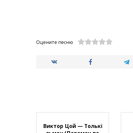
Оцените песню
Виктор Цой — Толькi
зьмен (Перемен по