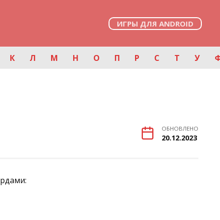
ИГРЫ ДЛЯ ANDROID
К
Л
М
Н
О
П
Р
С
Т
У
ОБНОВЛЕНО
20.12.2023
ордами: