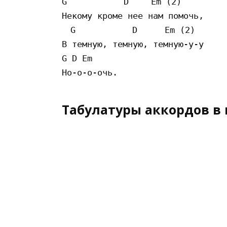
G 　　　　　　D 　　Em (2)

Некому кроме нее нам помочь,

　G 　　　　　　D 　　 Em (2)

В темную, темную, темную-у-у

G D Em

Табулатуры аккордов в 