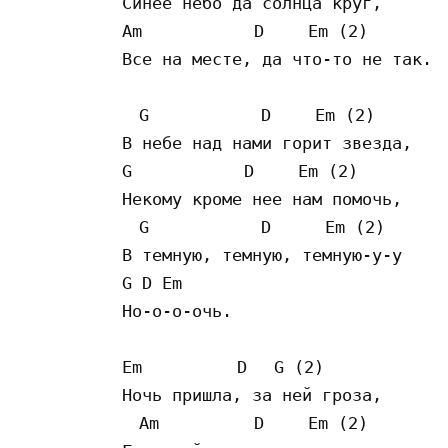
Синее небо да солнца круг,

Am 　　　　　　D 　　Em (2)

Все на месте, да что-то не так.

　G 　　　　　　D 　　Em (2)

В небе над нами горит звезда,

G 　　　　　　D 　　Em (2)

Некому кроме нее нам помочь,

　G 　　　　　　D 　　 Em (2)

В темную, темную, темную-у-у

G D Em

Но-о-о-очь.

Em 　　　　　D 　G (2)

Ночь пришла, за ней гроза,

　Am 　　　　　D 　　Em (2)
