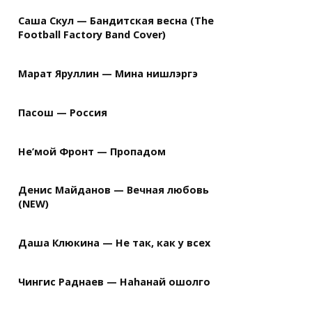
Саша Скул — Бандитская весна (The
Football Factory Band Cover)
Марат Яруллин — Мина нишлэргэ
Пасош — Россия
Не’мой Фронт — Пропадом
Денис Майданов — Вечная любовь
(NEW)
Даша Клюкина — Не так, как у всех
Чингис Раднаев — Наhанай ошолго