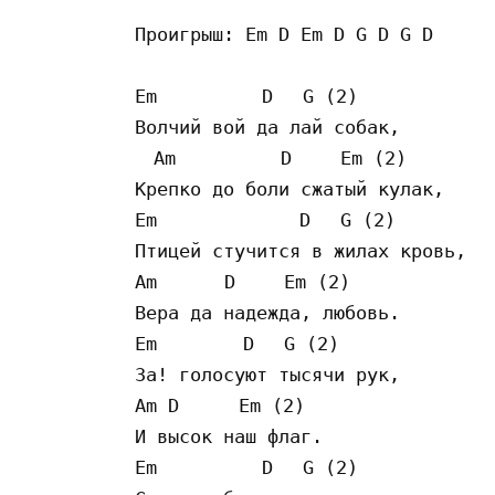
Проигрыш: Em D Em D G D G D

Em 　　　　　D 　G (2)

Волчий вой да лай собак,

　Am 　　　　　D 　　Em (2)

Крепко до боли сжатый кулак,

Em 　　　　　　　D 　G (2)

Птицей стучится в жилах кровь,

Am 　　　D 　　Em (2)

Вера да надежда, любовь.

Em 　　　　D 　G (2)

За! голосуют тысячи рук,

Am D 　 　Em (2)

И высок наш флаг.

Em 　　　　　D 　G (2)
