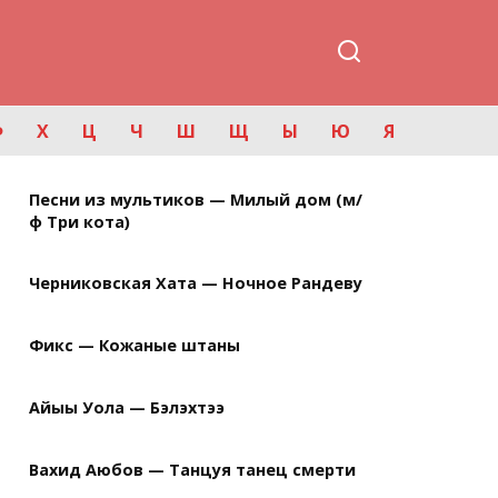
Ф
Х
Ц
Ч
Ш
Щ
Ы
Ю
Я
Песни из мультиков — Милый дом (м/
ф Три кота)
Черниковская Хата — Ночное Рандеву
Фикс — Кожаные штаны
Айыы Уола — Бэлэхтээ
Вахид Аюбов — Танцуя танец смерти