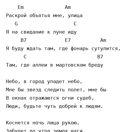
    Em              Am 

Раскрой объятья мне, улица

   G                   C

Я на свидание к луне иду

     B7             E7          Am  

Я буду ждать там, где фонарь сутулится,

      C                        B7

Там, где аллеи в мартовском бреду

Небо, в город упадет небо,

Мне бы звезд следить полет, мне бы

В окнах отражаются огни судеб,

Люди, будьте чуть добрей к людям.

Коснется ночь лица рукою,

Забудет до утра земля шаги.
