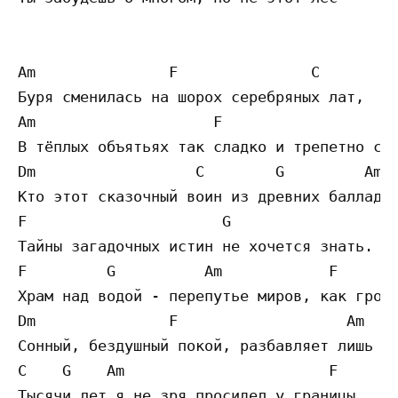
Am               F               C

Буря сменилась на шорох серебряных лат,

Am                    F                  G

В тёплых объятьях так сладко и трепетно спи
Dm                  C        G         Am

Кто этот сказочный воин из древних баллад?

F                      G

Тайны загадочных истин не хочется знать.

F         G          Am            F

Храм над водой - перепутье миров, как гробн
Dm               F                   Am    
Сонный, бездушный покой, разбавляет лишь ст
C    G    Am                       F

Тысячи лет я не зря просидел у границы,
