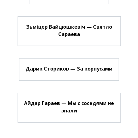
Зьміцер Вайцюшкевіч — Святло
Сараева
Дарик Сториков — За корпусами
Айдар Гараев — Мы с соседями не
знали