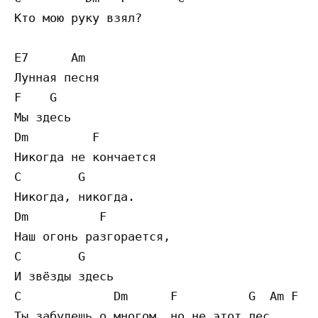
Кто мою руку взял?

E7      Am

Лунная песня

F    G

Мы здесь

Dm         F

Никогда не кончается

C        G

Никогда, никогда.

Dm          F

Наш огонь разгорается,

C        G

И звёзды здесь

C             Dm      F          G  Am F D 
Ты забудешь о многом, но не этот лес
