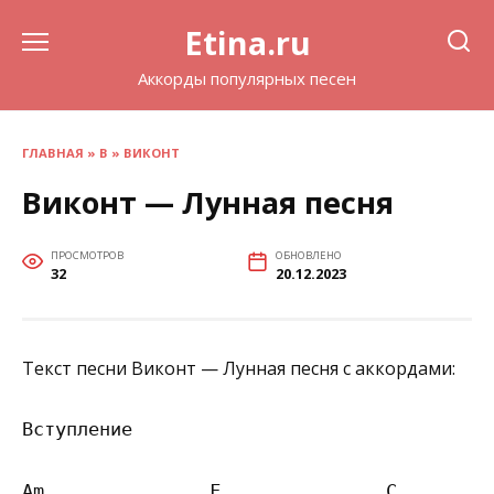
Перейти
Etina.ru
к
содержанию
Аккорды популярных песен
ГЛАВНАЯ
»
В
»
ВИКОНТ
Виконт — Лунная песня
ПРОСМОТРОВ
ОБНОВЛЕНО
32
20.12.2023
Текст песни Виконт — Лунная песня с аккордами:
Вступление

Am               F               C
