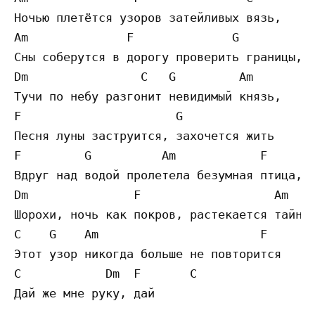
Ночью плетётся узоров затейливых вязь,

Am              F              G

Сны соберутся в дорогу проверить границы,

Dm                C   G         Am

Тучи по небу разгонит невидимый князь,

F                      G

Песня луны заструится, захочется жить

F         G          Am            F

Вдруг над водой пролетела безумная птица,

Dm               F                   Am    
Шорохи, ночь как покров, растекается тайной
C    G    Am                       F

Этот узор никогда больше не повторится

C            Dm  F       C

Дай же мне руку, дай
