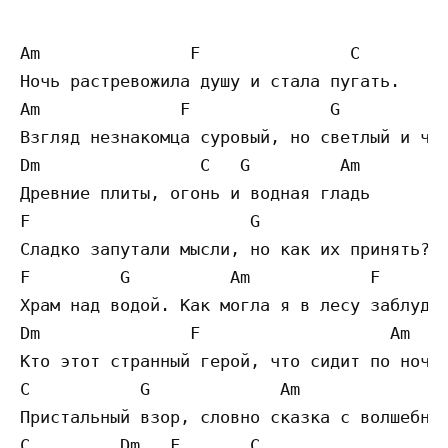
Am               F               C

Ночь растревожила душу и стала пугать.

Am              F              G

Взгляд незнакомца суровый, но светлый и чис
Dm                C   G         Am

Древние плиты, огонь и водная гладь

F                      G

Сладко запутали мысли, но как их принять?

F         G          Am            F

Храм над водой. Как могла я в лесу заблудит
Dm               F                   Am    
Кто этот странный герой, что сидит по ночам
C           G             Am               
Пристальный взор, словно сказка с волшебной
C         Dm   F       C
