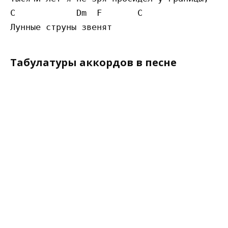
C            Dm  F       C

Табулатуры аккордов в песне