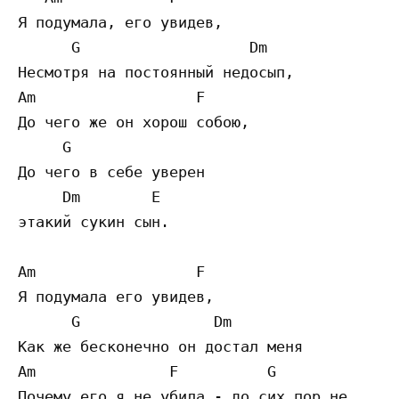
Я подумала, его увидев, 

      G                   Dm 

Несмотря на постоянный недосып,

Am                  F             

До чего же он хорош собою, 

     G                              

До чего в себе уверен 

     Dm        E

этакий сукин сын.

Am                  F             

Я подумала его увидев,

      G               Dm 

Как же бесконечно он достал меня

Am               F          G

Почему его я не убила - до сих пор не 
