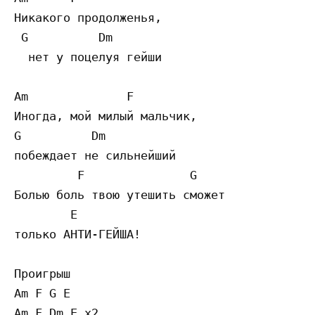
Никакого продолженья,

 G          Dm  

  нет у поцелуя гейши

Am              F             

Иногда, мой милый мальчик, 

G          Dm

побеждает не сильнейший

         F               G      

Болью боль твою утешить сможет 

	E

только АНТИ-ГЕЙША!

Проигрыш

Am F G E 

Am F Dm E x2
