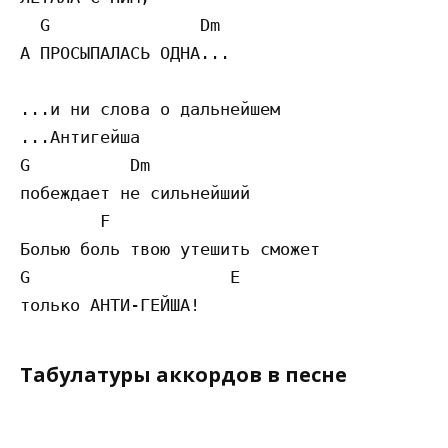
  G               Dm

А ПРОСЫПАЛАСЬ ОДНА...

...и ни слова о дальнейшем

...Антигейша 

G          Dm

побеждает не сильнейший

        F             

Болью боль твою утешить сможет 

G                    E

Табулатуры аккордов в песне