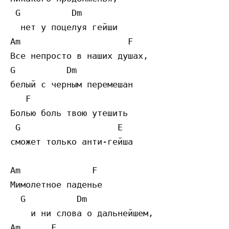
 G          Dm  

  нет у поцелуя гейши

Am                     F             

Все непросто в наших душах, 

G          Dm    

белый с черным перемешан

   F                    

Болью боль твою утешить

 G                   E 

сможет только анти-гейша

Am              F             

Мимолетное паденье 

  G          Dm

    и ни слова о дальнейшем,

Am      F             
