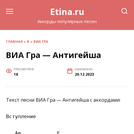
Перейти
Etina.ru
к
содержанию
Аккорды популярных песен
ГЛАВНАЯ
»
В
»
ВИА ГРА
ВИА Гра — Антигейша
ПРОСМОТРОВ
ОБНОВЛЕНО
18
20.12.2023
Текст песни ВИА Гра — Антигейша с аккордами:
Вступление

   Am            F             
