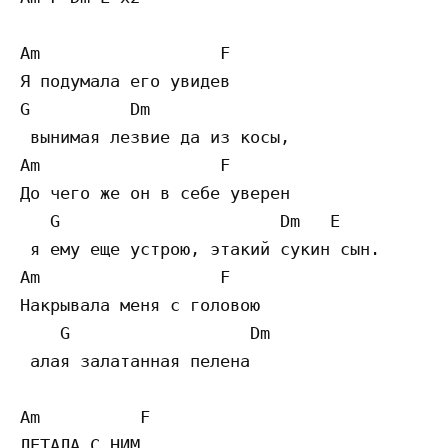
Am                  F             

Я подумала его увидев

G          Dm

 вынимая лезвие да из косы,

Am                  F             

До чего же он в себе уверен

   G                      Dm   E

 я ему еще устрою, этакий сукин сын.

Am                  F                      
Накрывала меня с головою

    G                  Dm

 алая залатанная пелена

Am          F                       

ЛЕТАЛА С НИМ, 
