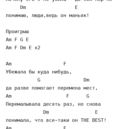
     Dm                 E

понимаю, люди,ведь он маньяк!

Проигрыш

Am F G E

Am F Dm E x2

Am                  F                      
Убежала бы куда нибудь, 

           G               Dm

да разве помогает перемена мест,

Am                   F      G

Перемалывала десять раз, но снова 

             Dm                E

понимала, что все-таки он THE BEST!

Am                  F                      