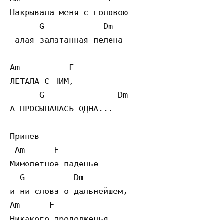
Накрывала меня с головою

      G            Dm

 алая залатанная пелена

Am          F                       

ЛЕТАЛА С НИМ, 

      G               Dm

А ПРОСЫПАЛАСЬ ОДНА...

Припев 

 Am      F             

Мимолетное паденье 

  G          Dm

и ни слова о дальнейшем,

Am      F             

Никакого продолженья,
