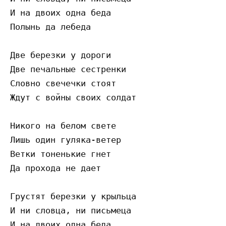
И на двоих одна беда

Полынь да лебеда

Две березки у дороги

Две печальные сестренки

Словно свечечки стоят

Ждут с войны своих солдат

Никого на белом свете

Лишь один гуляка-ветер

Ветки тоненькие гнет

Да прохода не дает

Грустят березки у крыльца

И ни словца, ни письмеца

И на двоих одна беда
