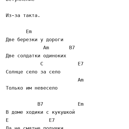
Из-за такта.   

       Em

Две березки у дороги

             Am       B7

Две солдатки одиноких

            C            E7

Солнце село за село

                         Am

Только им невесело

           B7            Em  

В доме ходики с кукушкой

E              E7

Да не смятые подушки
