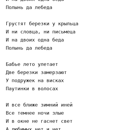
Полынь да лебеда

Грустят березки у крыльца

И ни словца, ни письмеца

И на двоих одна беда

Полынь да лебеда

Бабье лето улетает

Две березки замерзают

У подружек на висках

Паутинки в волосах

И все ближе зимний иней

Все темнее ночи злые

И в окне не гаснет свет

А любимых нет и нет
