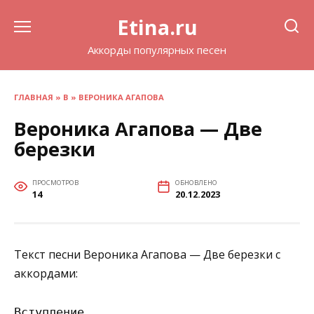
Перейти
Etina.ru
к
содержанию
Аккорды популярных песен
ГЛАВНАЯ
»
В
»
ВЕРОНИКА АГАПОВА
Вероника Агапова — Две
березки
ПРОСМОТРОВ
ОБНОВЛЕНО
14
20.12.2023
Текст песни Вероника Агапова — Две березки с
аккордами:
Вступление
