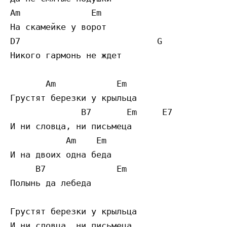
Am              Em 

На скамейке у ворот

D7                           G

Никого гармонь не ждет

       Am            Em 

Грустят березки у крыльца

              B7       Em     E7

И ни словца, ни письмеца

           Am    Em

И на двоих одна беда

     B7              Em

Полынь да лебеда

Грустят березки у крыльца

И ни словца, ни письмеца
