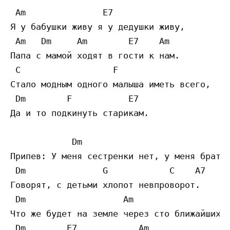
 Am               E7 

Я у бабушки живу я у дедушки живу, 

 Am   Dm     Am        E7    Am 

Папа с мамой ходят в гости к нам. 

 C                  F 

Стало модным одного малыша иметь всего, 

 Dm        F           E7

Да и то подкинуть старикам. 

            Dm                            A
Припев: У меня сестренки нет, у меня братиш
 Dm               G            C    A7

Говорят, с детьми хлопот невпроворот. 

 Dm                   Am

Что же будет на земле через сто ближайших л
 Dm        E7            Am
