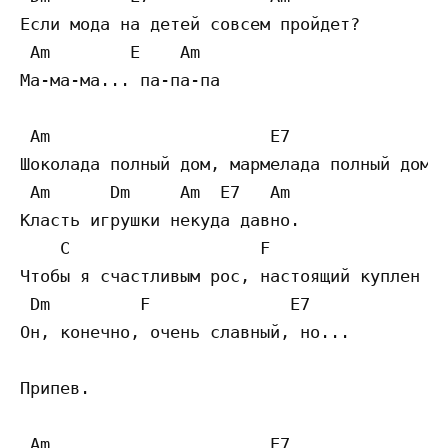
Если мода на детей совсем пройдет? 

 Am        E    Am

Ма-ма-ма... па-па-па 

 Am                      E7 

Шоколада полный дом, мармелада полный дом, 
 Am      Dm     Am  E7   Am 

Класть игрушки некуда давно. 

    C                   F 

Чтобы я счастливым рос, настоящий куплен пе
 Dm         F              E7

Он, конечно, очень славный, но... 

Припев. 

 Am                      E7 
