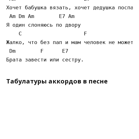
Хочет бабушка вязать, хочет дедушка поспать
 Am Dm Am        E7 Am 

Я один слоняюсь по двору 

    C                    F 

Жалко, что без пап и мам человек не может с
 Dm        F      E7

Табулатуры аккордов в песне