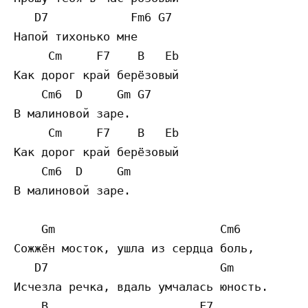
   D7            Fm6 G7

Напой тихонько мне

     Cm     F7    B   Eb

Как дорог край берёзовый

    Cm6  D     Gm G7

В малиновой заре.

     Cm     F7    B   Eb

Как дорог край берёзовый

    Cm6  D     Gm

В малиновой заре.

    Gm                        Cm6

Сожжён мосток, ушла из сердца боль,

   D7                         Gm

Исчезла речка, вдаль умчалась юность.

    B                      F7
