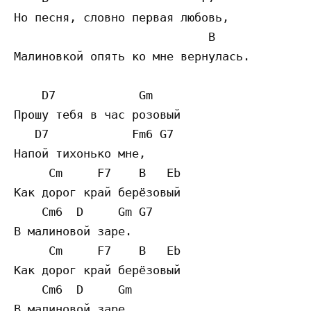
Но песня, словно первая любовь,

                            B

Малиновкой опять ко мне вернулась.

    D7            Gm

Прошу тебя в час розовый

   D7            Fm6 G7

Напой тихонько мне,

     Cm     F7    B   Eb

Как дорог край берёзовый

    Cm6  D     Gm G7

В малиновой заре.

     Cm     F7    B   Eb

Как дорог край берёзовый

    Cm6  D     Gm
