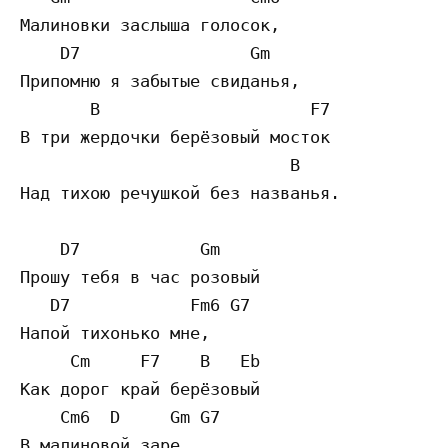
Малиновки заслыша голосок,

    D7                 Gm

Припомню я забытые свиданья,

       B                     F7

В три жердочки берёзовый мосток

                           B

Над тихою речушкой без названья.

    D7            Gm

Прошу тебя в час розовый

   D7            Fm6 G7

Напой тихонько мне,

     Cm     F7    B   Eb

Как дорог край берёзовый

    Cm6  D     Gm G7

В малиновой заре.
