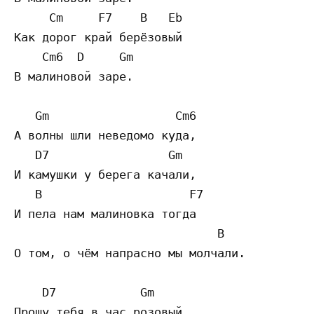
     Cm     F7    B   Eb

Как дорог край берёзовый

    Cm6  D     Gm

В малиновой заре.

   Gm                  Cm6

А волны шли неведомо куда,

   D7                 Gm

И камушки у берега качали,

   B                     F7

И пела нам малиновка тогда

                             B

О том, о чём напрасно мы молчали.

    D7            Gm

Прошу тебя в час розовый
