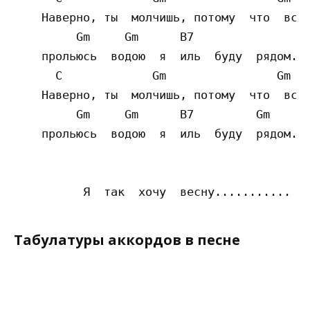
    Наверно, ты  молчишь, потому  что  все 
         Gm     Gm      B7        

    прольюсь  водою  я  иль  буду  рядом.  
      C             Gm                Gm   
    Наверно, ты  молчишь, потому  что  все 
         Gm     Gm      B7         Gm

    прольюсь  водою  я  иль  буду  рядом.  
Табулатуры аккордов в песне