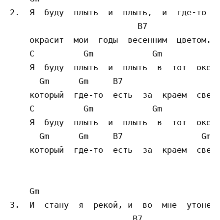
2.  Я  буду  плыть  и  плыть,  и  где-то  с
                          B7 

    окрасит  мои  годы  весенним  цветом.

    C          Gm            Gm  

    Я  буду  плыть  и  плыть  в  тот  океан
      Gm      Gm     B7         

    который  где-то  есть  за  краем  света
    C          Gm            Gm  

    Я  буду  плыть  и  плыть  в  тот  океан
      Gm      Gm     B7                Gm  
    который  где-то  есть  за  краем  света
    Gm

3.  И  стану  я  рекой, и  во  мне  утонет 
                         B7  
