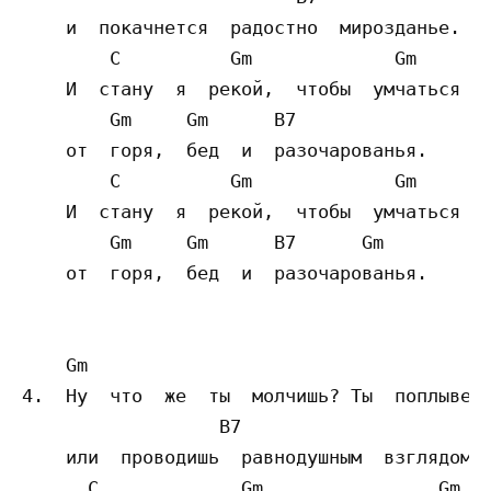
    и  покачнется  радостно  мирозданье.

        C          Gm             Gm  

    И  стану  я  рекой,  чтобы  умчаться  п
        Gm     Gm      B7       

    от  горя,  бед  и  разочарованья.  

        C          Gm             Gm  

    И  стану  я  рекой,  чтобы  умчаться  п
        Gm     Gm      B7      Gm 

    от  горя,  бед  и  разочарованья.  

    Gm

4.  Ну  что  же  ты  молчишь? Ты  поплывешь
                  B7

    или  проводишь  равнодушным  взглядом?

      C             Gm                Gm   