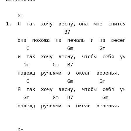
    Gm 

1.  Я  так  хочу  весну, она  мне  снится  
                    B7     

    она  похожа  на  печаль  и  на  веселье
       C             Gm         Gm 

    Я  так  хочу  весну,  чтобы  себя  умча
      Gm        Gm   B7                

    надежд  ручьями  в  океан  везенья. 

       C             Gm         Gm 

    Я  так  хочу  весну,  чтобы  себя  умча
      Gm        Gm   B7          Gm      

    надежд  ручьями  в  океан  везенья. 

    Gm
