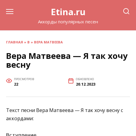
Перейти
Etina.ru
к
содержанию
Аккорды популярных песен
ГЛАВНАЯ
»
В
»
ВЕРА МАТВЕЕВА
Вера Матвеева — Я так хочу
весну
ПРОСМОТРОВ
ОБНОВЛЕНО
22
20.12.2023
Текст песни Вера Матвеева — Я так хочу весну с
аккордами:
Вступление
