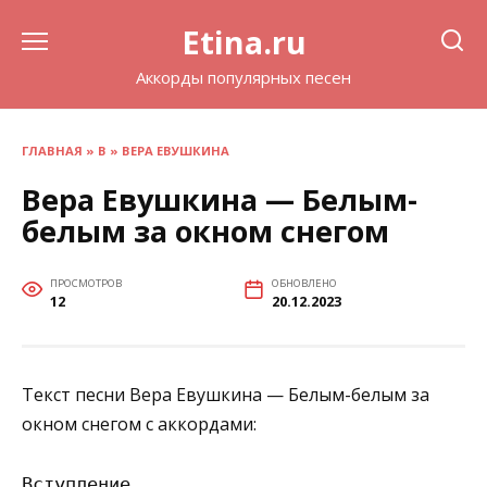
Перейти
Etina.ru
к
содержанию
Аккорды популярных песен
ГЛАВНАЯ
»
В
»
ВЕРА ЕВУШКИНА
Вера Евушкина — Белым-
белым за окном снегом
ПРОСМОТРОВ
ОБНОВЛЕНО
12
20.12.2023
Текст песни Вера Евушкина — Белым-белым за
окном снегом с аккордами:
Вступление
