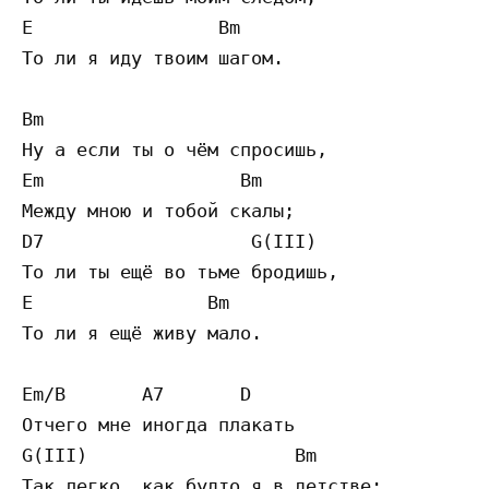
E                 Bm

То ли я иду твоим шагом.

Bm

Ну а если ты о чём спросишь,

Em                  Bm

Между мною и тобой скалы;

D7                   G(III)

То ли ты ещё во тьме бродишь,

E                Bm

То ли я ещё живу мало.

Em/B       A7       D

Отчего мне иногда плакать

G(III)                   Bm

Так легко, как будто я в детстве:
