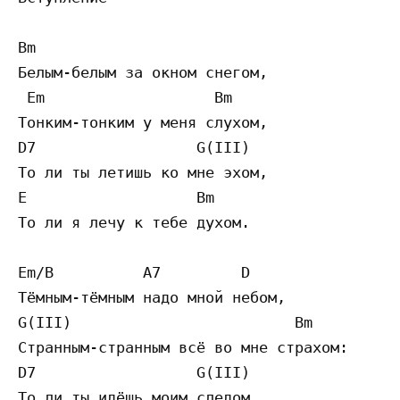
Bm

Белым-белым за окном снегом,

 Em                   Bm

Тонким-тонким у меня слухом,

D7                  G(III)

То ли ты летишь ко мне эхом,

E                   Bm

То ли я лечу к тебе духом.

Em/B          A7         D

Тёмным-тёмным надо мной небом,

G(III)                         Bm

Странным-странным всё во мне страхом:

D7                  G(III)

То ли ты идёшь моим следом,
