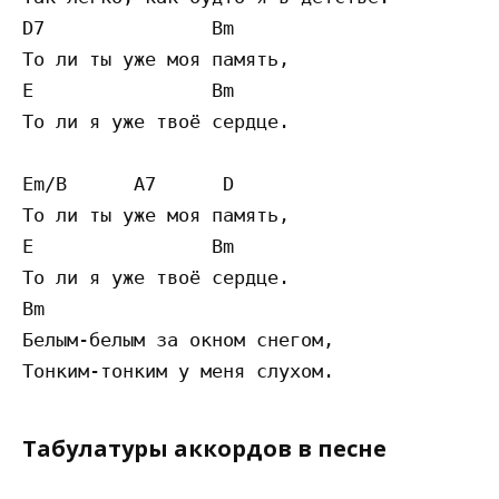
D7               Bm

То ли ты уже моя память,

E                Bm

То ли я уже твоё сердце.

Em/B      A7      D

То ли ты уже моя память,

E                Bm

То ли я уже твоё сердце.

Bm

Белым-белым за окном снегом,

Табулатуры аккордов в песне