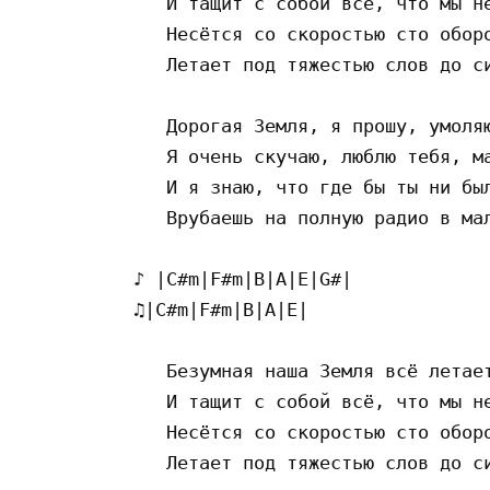
   И тащит с собой всё, что мы не
   Несётся со скоростью сто оборо
   Летает под тяжестью слов до си
   Дорогая Земля, я прошу, умоляю
   Я очень скучаю, люблю тебя, ма
   И я знаю, что где бы ты ни был
   Врубаешь на полную радио в мал
♪ |C#m|F#m|B|A|E|G#|

♫|C#m|F#m|B|A|E|

   Безумная наша Земля всё летает
   И тащит с собой всё, что мы не
   Несётся со скоростью сто оборо
   Летает под тяжестью слов до си