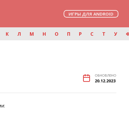
ИГРЫ ДЛЯ ANDROID
К
Л
М
Н
О
П
Р
С
Т
У
ОБНОВЛЕНО
20.12.2023
и: