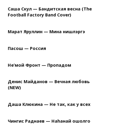


Саша Скул — Бандитская весна (The
Football Factory Band Cover)
#m|

         |B|

Марат Яруллин — Мина нишлэргэ
             |A|E|G#|

Пасош — Россия


|F#m|

Не’мой Фронт — Пропадом
      |B|

          |A|E|

Денис Майданов — Вечная любовь
(NEW)
|A|

Даша Клюкина — Не так, как у всех


Чингис Раднаев — Наhанай ошолго