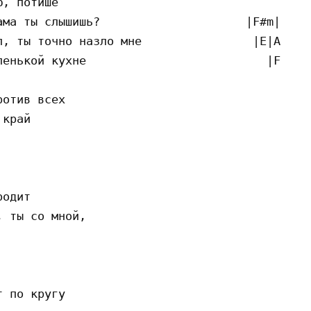
, потише                                  |E|
ма ты слышишь?                     |F#m|B|

, ты точно назло мне                |E|A|

енькой кухне                          |F#m|B|
отив всех

край

одит 

 ты со мной,

 по кругу
