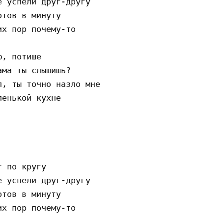
 успели друг-другу

тов в минуту

х пор почему-то

, потише

ма ты слышишь?                         

, ты точно назло мне

енькой кухне

 по кругу

 успели друг-другу

тов в минуту

х пор почему-то
