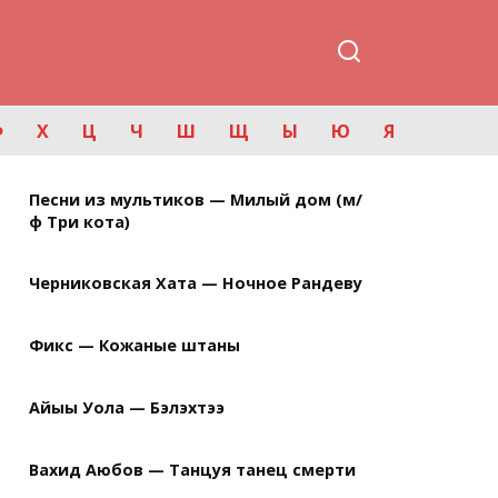
Ф
Х
Ц
Ч
Ш
Щ
Ы
Ю
Я
Песни из мультиков — Милый дом (м/
ф Три кота)
Черниковская Хата — Ночное Рандеву
Фикс — Кожаные штаны
Айыы Уола — Бэлэхтээ
Вахид Аюбов — Танцуя танец смерти