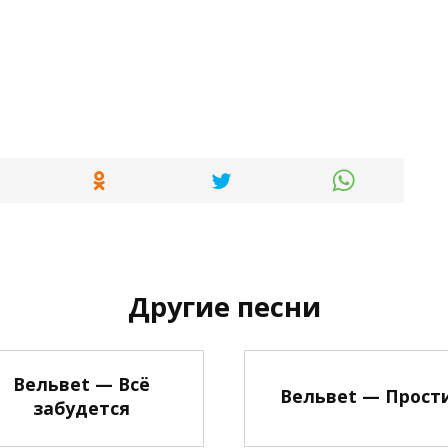
Другие песни
Вельвеt — Всё
Вельвеt — Прост
забудется