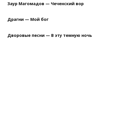
A|

Заур Магомадов — Чеченский вор
Драгни — Мой бог


Дворовые песни — В эту темную ночь