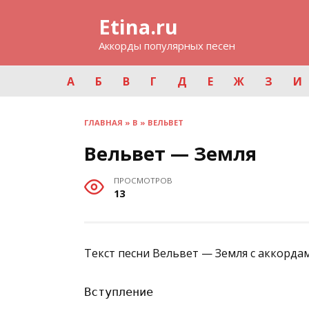
Перейти
Etina.ru
к
содержанию
Аккорды популярных песен
А
Б
В
Г
Д
Е
Ж
З
И
ГЛАВНАЯ
»
В
»
ВЕЛЬВЕТ
Вельвет — Земля
ПРОСМОТРОВ
13
Текст песни Вельвет — Земля с аккордам
Вступление
