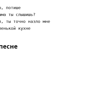
, потише

ма ты слышишь?                         

, ты точно назло мне

песне