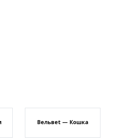
и
Вельвеt — Кошка