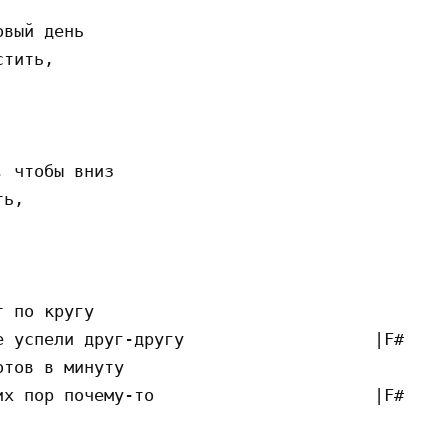
вый день                                |C#m|
тить,                                      |F
                                              
                                              
 чтобы вниз                             |C#m|
ть,                                           
                                              
                                              
 по кругу                                  |E
 успели друг-другу                   |F#m|B|

тов в минуту                            |E|A|
х пор почему-то                      |F#m|B|
