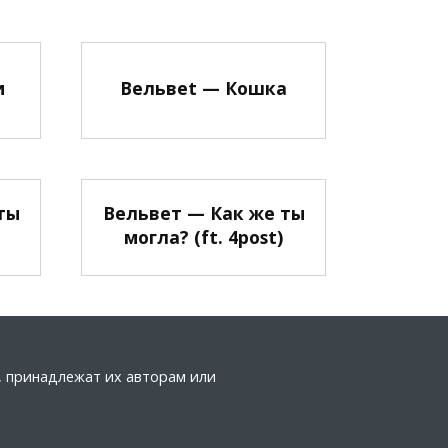
и
Вельвеt — Кошка
ты
Вельвет — Как же ты
могла? (ft. 4post)
а, принадлежат их авторам или