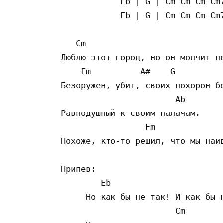
            Eb | G | Cm Cm Cm Cm7
            Eb | G | Cm Cm Cm Cm7
   Cm                            
Люблю этот город, но он молчит по
    Fm          A#    G          
Безоружен, убит, своих похорон бе
                       Ab

Равнодушный к своим палачам.

                 Fm              
Похоже, кто-то решил, что мы наив
Припев:

        Eb                       
     Но как бы не так! И как бы н
                       Cm        