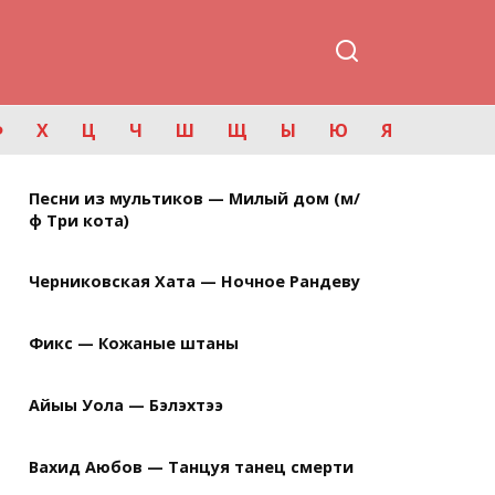
Ф
Х
Ц
Ч
Ш
Щ
Ы
Ю
Я
Песни из мультиков — Милый дом (м/
ф Три кота)
Черниковская Хата — Ночное Рандеву
Фикс — Кожаные штаны
Айыы Уола — Бэлэхтээ
Вахид Аюбов — Танцуя танец смерти