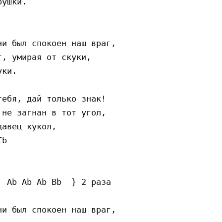
ушки.

и был спокоен наш враг,

, умирая от скуки,

ки.

ебя, дай только знак!

не загнан в тот угол,

авец кукол,

b

 Ab Ab Ab Bb  } 2 раза

и был спокоен наш враг,
