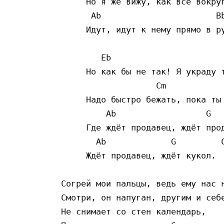
     Но я же вижу, как все вокруг
      Ab                       Bb
     Идут, идут к нему прямо в ру
        Eb                       
     Но как бы не так! Я украду т
                   Cm            
     Надо быстро бежать, пока ты 
         Ab                  G   
     Где ждёт продавец, ждёт прод
       Ab             G         C
     Ждёт продавец, ждёт кукол.

Согрей мои пальцы, ведь ему нас н
Смотри, он напуган, другим и себе
Не снимает со стен календарь,
