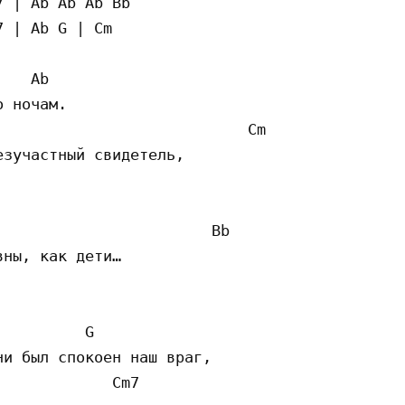
 | Ab Ab Ab Bb

 | Ab G | Cm

   Ab

 ночам.

                           Cm

зучастный свидетель,

                       Bb          

ны, как дети…

         G

и был спокоен наш враг,

            Cm7  
