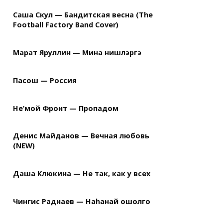
Саша Скул — Бандитская весна (The
Football Factory Band Cover)
Марат Яруллин — Мина нишлэргэ
Пасош — Россия
Не’мой Фронт — Пропадом
Денис Майданов — Вечная любовь
(NEW)
Даша Клюкина — Не так, как у всех
Чингис Раднаев — Наhанай ошолго