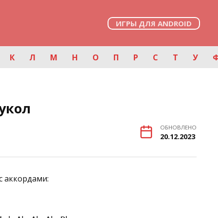
ИГРЫ ДЛЯ ANDROID
К
Л
М
Н
О
П
Р
С
Т
У
укол
ОБНОВЛЕНО
20.12.2023
с аккордами: