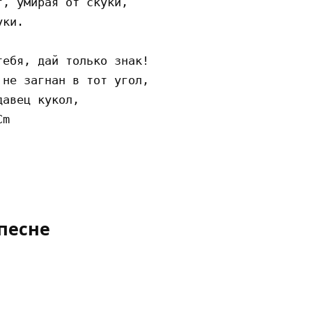
, умирая от скуки,

ки.

ебя, дай только знак!

не загнан в тот угол,

авец кукол,

m

песне