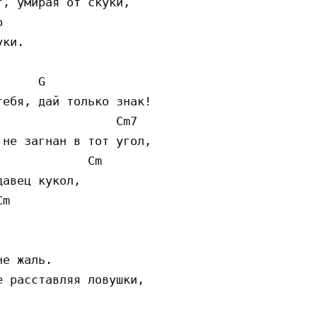
, умирая от скуки,



ки.

     G

ебя, дай только знак!

                Cm7  

не загнан в тот угол,

            Cm

авец кукол,

m

е жаль.

 расставляя ловушки,
