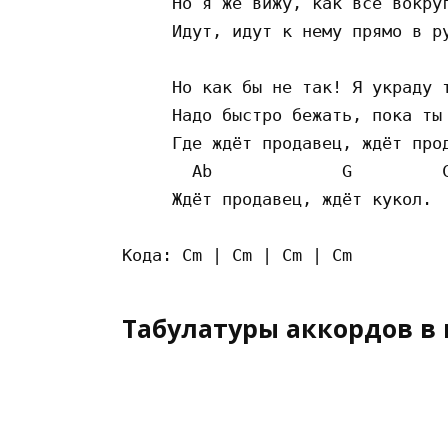
     Но я же вижу, как все вокруг
     Идут, идут к нему прямо в ру
     Но как бы не так! Я украду т
     Надо быстро бежать, пока ты 
     Где ждёт продавец, ждёт прод
       Ab             G         C
     Ждёт продавец, ждёт кукол.

Табулатуры аккордов в 