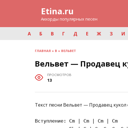
Перейти
Etina.ru
к
содержанию
Аккорды популярных песен
А
Б
В
Г
Д
Е
Ж
З
И
ГЛАВНАЯ
»
В
»
ВЕЛЬВЕТ
Вельвет — Продавец к
ПРОСМОТРОВ
13
Текст песни Вельвет — Продавец кукол 
Вступление: Cm | Cm | Cm | Cm
