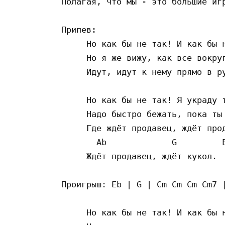
Полагая, что мы - это большие игр
Припев:

     Но как бы не так! И как бы н
     Но я же вижу, как все вокруг
     Идут, идут к нему прямо в ру
     Но как бы не так! Я украду т
     Надо быстро бежать, пока ты 
     Где ждёт продавец, ждёт прод
       Ab             G         E
     Ждёт продавец, ждёт кукол.

Проигрыш: Eb | G | Cm Cm Cm Cm7 |
     Но как бы не так! И как бы н