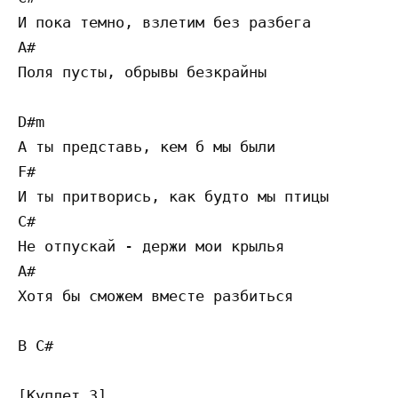
И пока темно, взлетим без разбега

A#

Поля пусты, обрывы безкрайны    

D#m

А ты представь, кем б мы были

F#

И ты притворись, как будто мы птицы

C#

Не отпускай - держи мои крылья

A#

Хотя бы сможем вместе разбиться 

B C#      

[Куплет 3]
