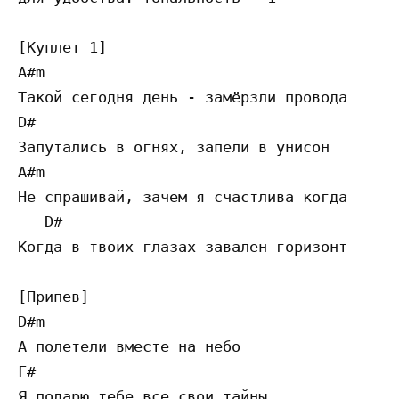
[Куплет 1]

A#m                                        
Такой сегодня день - замёрзли провода

D#                                         
Запутались в огнях, запели в унисон

A#m                                        
Не спрашивай, зачем я счастлива когда

   D#                                      
Когда в твоих глазах завален горизонт    

[Припев]

D#m 

А полетели вместе на небо

F#

Я подарю тебе все свои тайны
