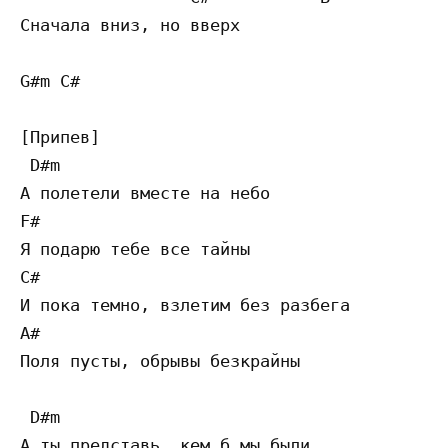
Сначала вниз, но вверх    

G#m C# 

[Припев]

 D#m

А полетели вместе на небо

F#

Я подарю тебе все тайны

C#

И пока темно, взлетим без разбега

A#

Поля пусты, обрывы безкрайны    

 D#m

А ты представь, кем б мы были
