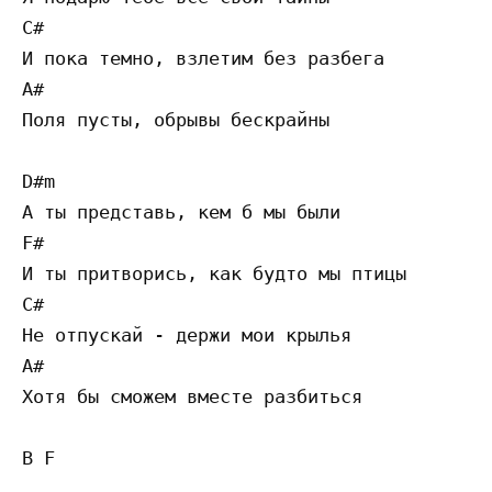
C#

И пока темно, взлетим без разбега

A#

Поля пусты, обрывы бескрайны    

D#m 

А ты представь, кем б мы были

F#

И ты притворись, как будто мы птицы

C#

Не отпускай - держи мои крылья

A#

Хотя бы сможем вместе разбиться  

B F  
