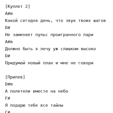
[Куплет 2]

A#m                                        
Какой сегодня день, что звук твоих шагов

D#                                         
Не заменяет пульс проигранного пари

A#m                                        
Должно быть я лечу уж слишком высоко

D#                                         
Придумай новый план и мне не говори    

[Припев]

D#m

А полетели вместе на небо

F#

Я подарю тебе все тайны

C#
