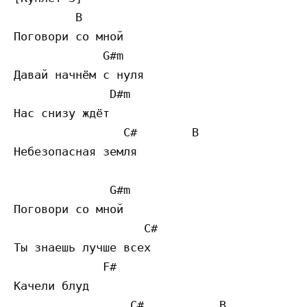
         B

Поговори со мной

             G#m

Давай начнём с нуля

              D#m

Нас снизу ждёт 

                C#        B 

Небезопасная земля    

              G#m

Поговори со мной

                   C#        

Ты знаешь лучше всех

             F# 

Качели блуд

                 C#           B
