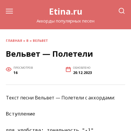
Перейти
Etina.ru
к
содержанию
Аккорды популярных песен
ГЛАВНАЯ
»
В
»
ВЕЛЬВЕТ
Вельвет — Полетели
ПРОСМОТРОВ
ОБНОВЛЕНО
16
20.12.2023
Текст песни Вельвет — Полетели с аккордами:
Вступление

для удобства: тональность "-1"
