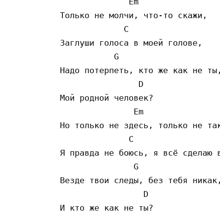
              Em

Только не молчи, что-то скажи,

             C      

Заглуши голоса в моей голове,

           G

Надо потерпеть, кто же как не ты,
                D

Мой родной человек?

               Em

Но только не здесь, только не так
              C

Я правда не боюсь, я всё сделаю в
               G

Везде твои следы, без тебя никак,
                 D

И кто же как не ты?
