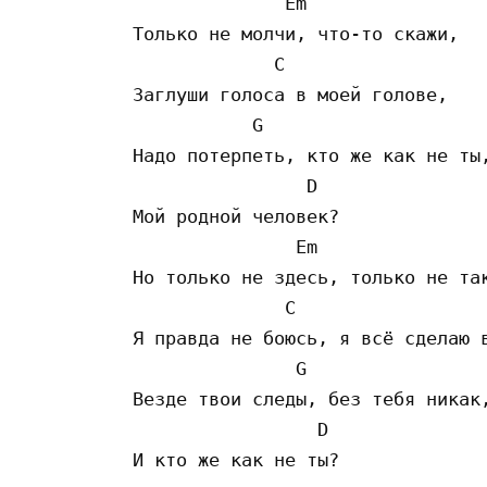
              Em

Только не молчи, что-то скажи,

             C      

Заглуши голоса в моей голове,

           G

Надо потерпеть, кто же как не ты,
                D

Мой родной человек?

               Em

Но только не здесь, только не так
              C

Я правда не боюсь, я всё сделаю в
               G

Везде твои следы, без тебя никак,
                 D

И кто же как не ты?
