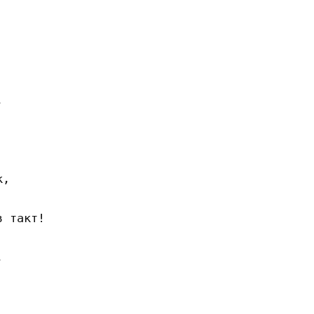
 

,

 такт!


