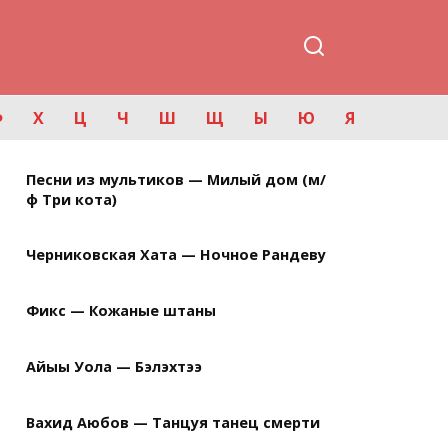
Ф
Х
Ц
Ч
Ш
Щ
Ы
Ю
Я
Песни из мультиков — Милый дом (м/
ф Три кота)
Черниковская Хата — Ночное Рандеву
Фикс — Кожаные штаны
Айыы Уола — Бэлэхтээ
Вахид Аюбов — Танцуя танец смерти