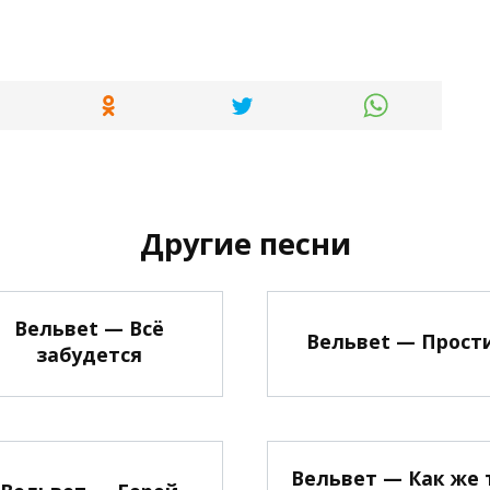
Другие песни
Вельвеt — Всё
Вельвеt — Прост
забудется
Вельвет — Как же 