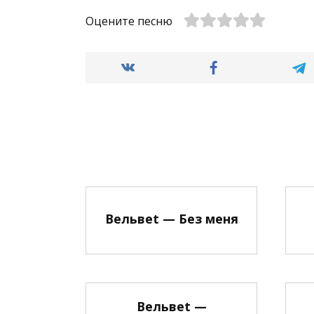
Оцените песню
Вельвеt — Без меня
Вельвеt —