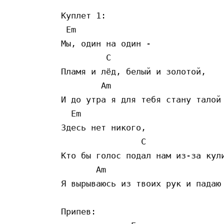
Куплет 1:

 Em

Мы, один на один - 

         C

Пламя и лёд, белый и золотой,

        Am                       
И до утра я для тебя стану талой 
  Em

Здесь нет никого,

                C

Кто бы голос подал нам из-за кули
       Am                        
Я вырываюсь из твоих рук и падаю 
Припев:
