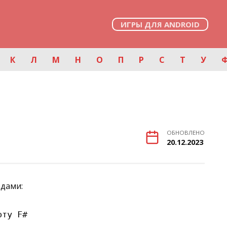
ИГРЫ ДЛЯ ANDROID
К
Л
М
Н
О
П
Р
С
Т
У
ОБНОВЛЕНО
20.12.2023
рдами:
ту F#
