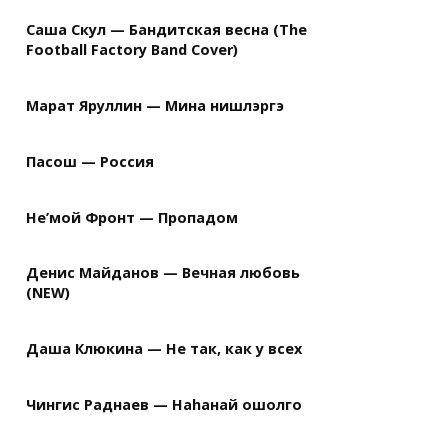
Саша Скул — Бандитская весна (The
Football Factory Band Cover)
Марат Яруллин — Мина нишлэргэ
Пасош — Россия
Не’мой Фронт — Пропадом
Денис Майданов — Вечная любовь
(NEW)
Даша Клюкина — Не так, как у всех
Чингис Раднаев — Наhанай ошолго