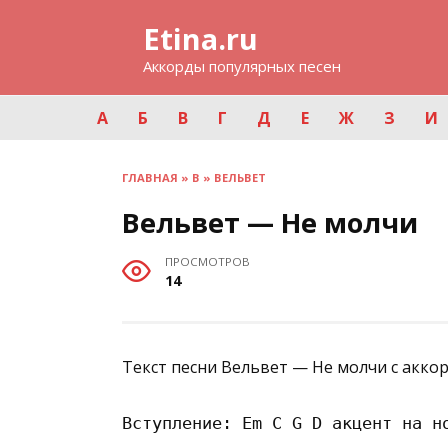
Перейти
Etina.ru
к
содержанию
Аккорды популярных песен
А
Б
В
Г
Д
Е
Ж
З
И
ГЛАВНАЯ
»
В
»
ВЕЛЬВЕТ
Вельвет — Не молчи
ПРОСМОТРОВ
14
Текст песни Вельвет — Не молчи с акко
Вступление: Em C G D акцент на но