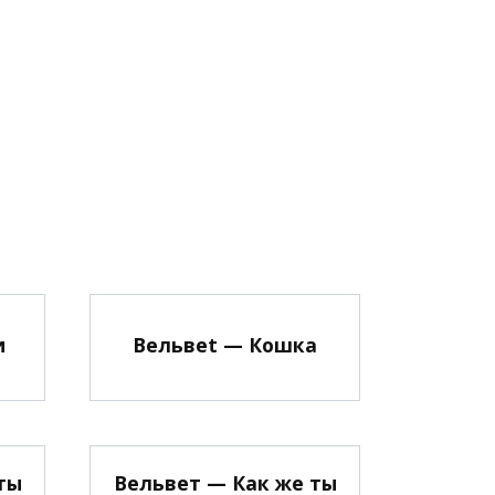
и
Вельвеt — Кошка
ты
Вельвет — Как же ты