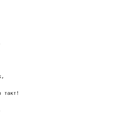
 

,

 такт!


