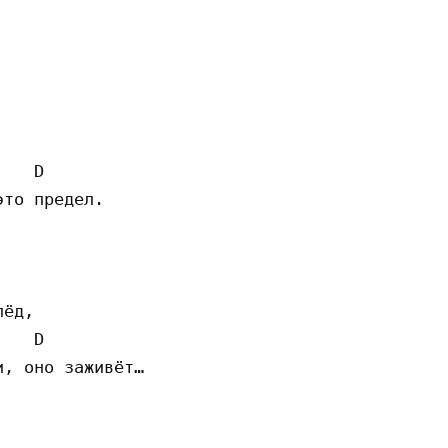
   D

то предел.

ёд,

   D

, оно заживёт…
