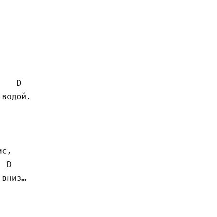
   D

водой.

с,

 D

вниз…
