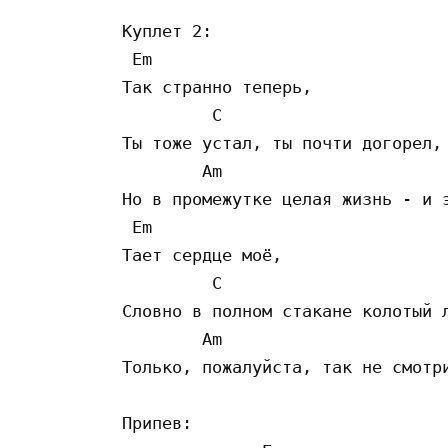
Куплет 2:

 Em

Так странно теперь,

         C

Ты тоже устал, ты почти догорел,

        Am                       
Но в промежутке целая жизнь - и э
 Em

Тает сердце моё, 

         C

Словно в полном стакане колотый л
        Am                       
Только, пожалуйста, так не смотри
Припев:
