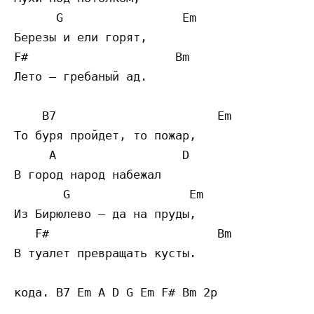
      G                 Em

Березы и ели горят,

F#                     Bm

Лето — гребаный ад. 

    B7                       Em

То буря пройдет, то пожар,

     A                  D

В город народ набежал

       G                 Em

Из Бирюлево — да на пруды,

   F#                        Bm

В туалет превращать кусты.
