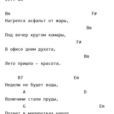
Bm                                F#

Нагрелся асфальт от жары,

                                Bm

Под вечер кругом комары,

                            F#

В офисе днем духота,

                               Bm

Лето пришло — красота.

     B7                    Em

Неделю не будет воды,

       A                       D

Вонючими стали пруды,

       G                             Em

Потеет в маршрутках народ,
