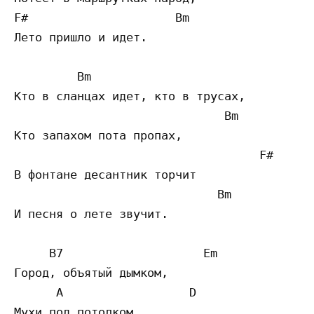
F#                     Bm

Лето пришло и идет. 

         Bm                                
Кто в сланцах идет, кто в трусах,

                              Bm

Кто запахом пота пропах,

                                   F#

В фонтане десантник торчит

                             Bm

И песня о лете звучит. 

     B7                    Em

Город, объятый дымком,

      A                  D

Мухи под потолком,
