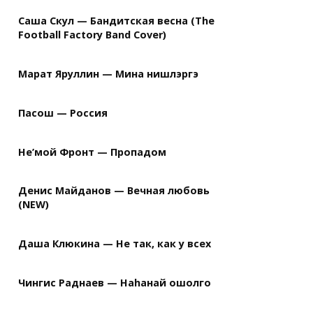
Саша Скул — Бандитская весна (The
Football Factory Band Cover)
Марат Яруллин — Мина нишлэргэ
Пасош — Россия
Не’мой Фронт — Пропадом
Денис Майданов — Вечная любовь
(NEW)
Даша Клюкина — Не так, как у всех
Чингис Раднаев — Наhанай ошолго