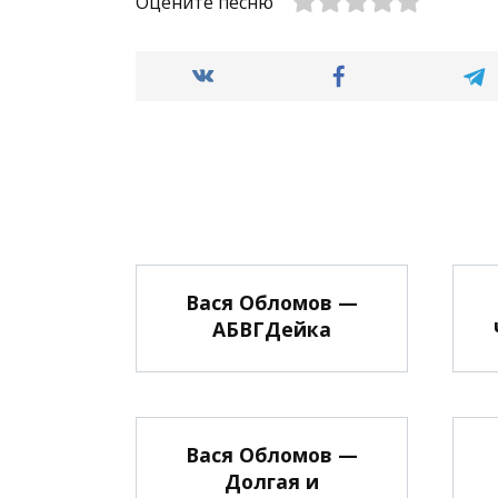
Оцените песню
Вася Обломов —
АБВГДейка
Вася Обломов —
Долгая и