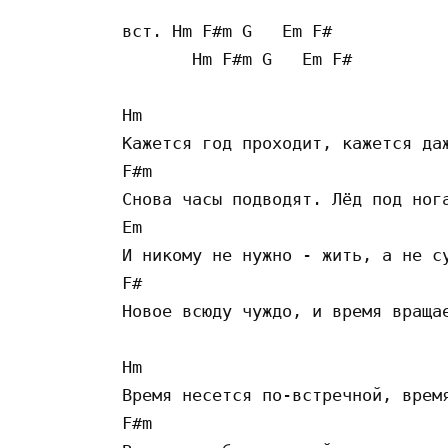
вст. Hm F#m G   Em F#  

       Hm F#m G   Em F#

Hm

Кажется год проходит, кажется даж
F#m

Снова часы подводят. Лёд под нога
Em

И никому не нужно - жить, а не су
F#

Новое всюду чуждо, и время вращае
Hm

Время несется по-встречной, время
F#m
