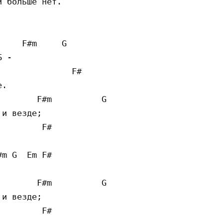
 больше нет.

    F#m     G

 -

              F#

.

       F#m          G

и везде;

        F#

m G  Em F#

       F#m          G

и везде;

        F#
