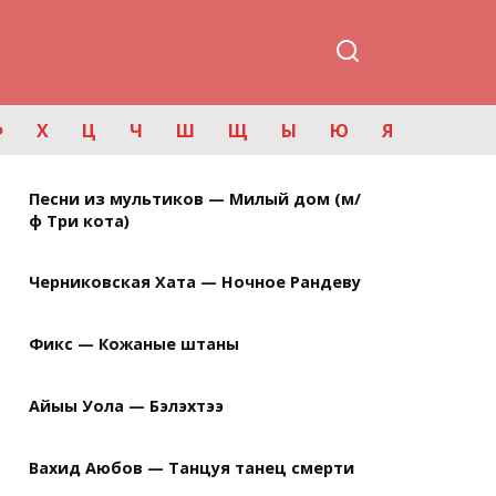
Ф
Х
Ц
Ч
Ш
Щ
Ы
Ю
Я
Песни из мультиков — Милый дом (м/
ф Три кота)
Черниковская Хата — Ночное Рандеву
Фикс — Кожаные штаны
Айыы Уола — Бэлэхтээ
Вахид Аюбов — Танцуя танец смерти