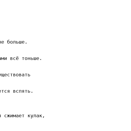
е больше.

ми всё тоньше.

ществовать

тся вспять.

 сжимает кулак,
