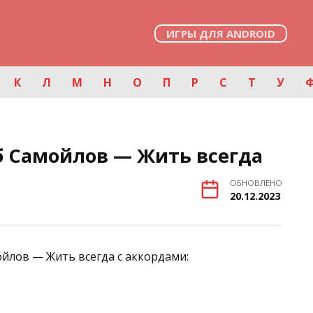
ИГРЫ ДЛЯ ANDROID
К
Л
М
Н
О
П
Р
С
Т
У
б Самойлов — Жить всегда
ОБНОВЛЕНО
20.12.2023
ойлов — Жить всегда с аккордами: