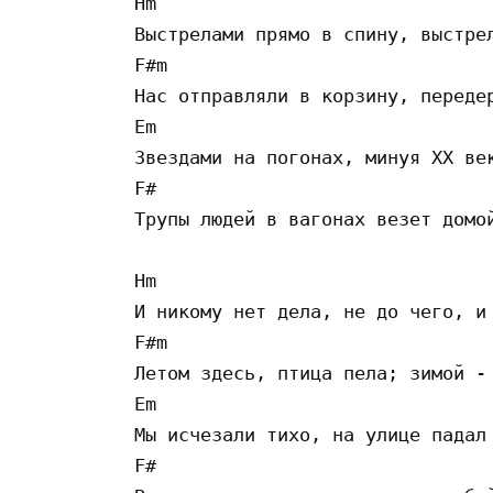
Hm

Выстрелами прямо в спину, выстрел
F#m

Нас отправляли в корзину, передер
Em

Звездами на погонах, минуя XX век
F#

Трупы людей в вагонах везет домой
Hm

И никому нет дела, не до чего, и 
F#m

Летом здесь, птица пела; зимой - 
Em

Мы исчезали тихо, на улице падал 
F#
