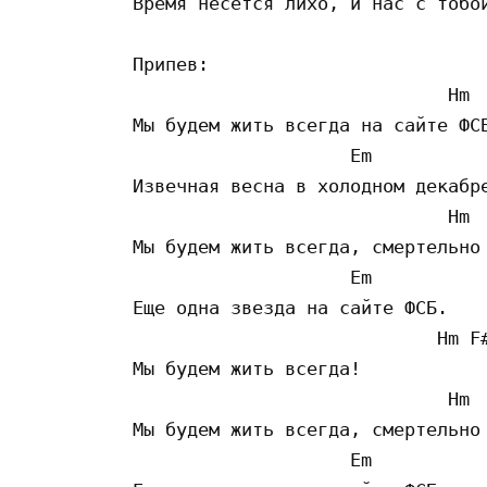
Время несется лихо, и нас с тобой
Припев:

                             Hm  
Мы будем жить всегда на сайте ФСБ
                    Em           
Извечная весна в холодном декабре
                             Hm  
Мы будем жить всегда, смертельно 
                    Em           
Еще одна звезда на сайте ФСБ. 

                            Hm F#
Мы будем жить всегда!

                             Hm  
Мы будем жить всегда, смертельно 
                    Em           