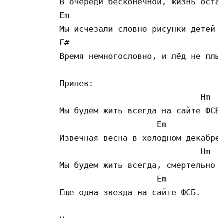
В очереди бесконечной, жизнь оста
Em

Мы исчезали словно рисунки детей 
F#

Время немногословно, и лёд не плы
Припев:

                             Hm  
Мы будем жить всегда на сайте ФСБ
                    Em           
Извечная весна в холодном декабре
                             Hm  
Мы будем жить всегда, смертельно 
                    Em           
Еще одна звезда на сайте ФСБ.
