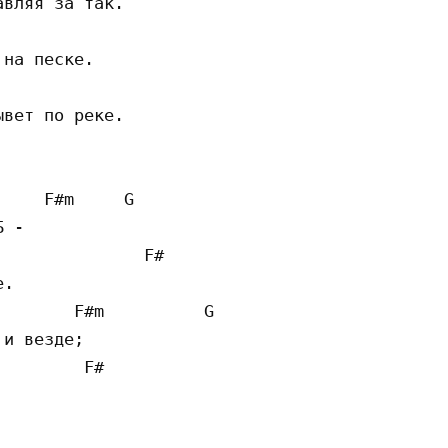
вляя за так.

на песке.

вет по реке.

    F#m     G

 -

              F#

.

       F#m          G

и везде;

        F#
