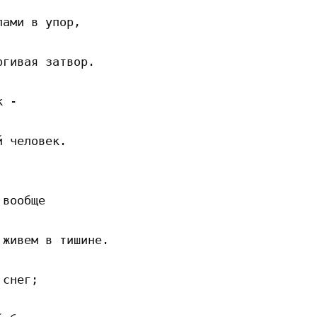
ами в упор,

гивая затвор.

 -

 человек.

вообще

живем в тишине. 

снег;
