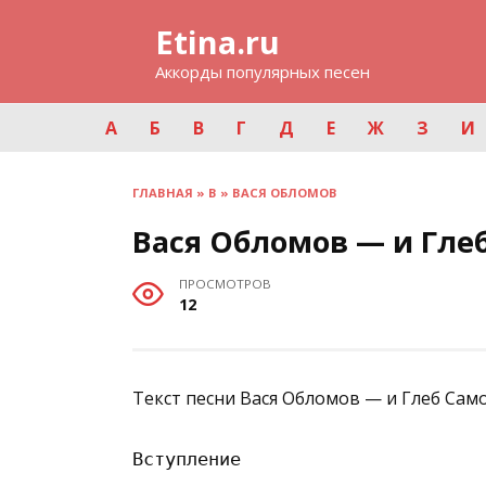
Перейти
Etina.ru
к
содержанию
Аккорды популярных песен
А
Б
В
Г
Д
Е
Ж
З
И
ГЛАВНАЯ
»
В
»
ВАСЯ ОБЛОМОВ
Вася Обломов — и Гле
ПРОСМОТРОВ
12
Текст песни Вася Обломов — и Глеб Сам
Вступление
