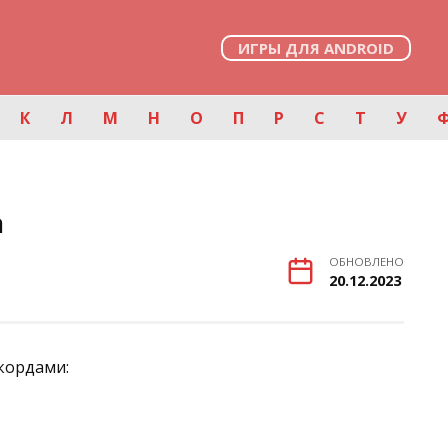
ИГРЫ ДЛЯ ANDROID
К
Л
М
Н
О
П
Р
С
Т
У
а
ОБНОВЛЕНО
20.12.2023
ккордами: