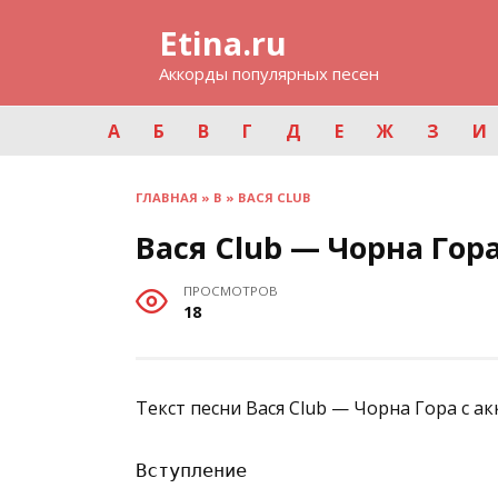
Перейти
Etina.ru
к
содержанию
Аккорды популярных песен
А
Б
В
Г
Д
Е
Ж
З
И
ГЛАВНАЯ
»
В
»
ВАСЯ CLUB
Вася Club — Чорна Гор
ПРОСМОТРОВ
18
Текст песни Вася Club — Чорна Гора с а
Вступление
