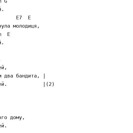
 G

.

     E7  E

ула молодиця,

  E

.



й,

 два бандита, |

й.            |(2)

го дому,

й.
