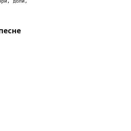
ри, доли,

песне