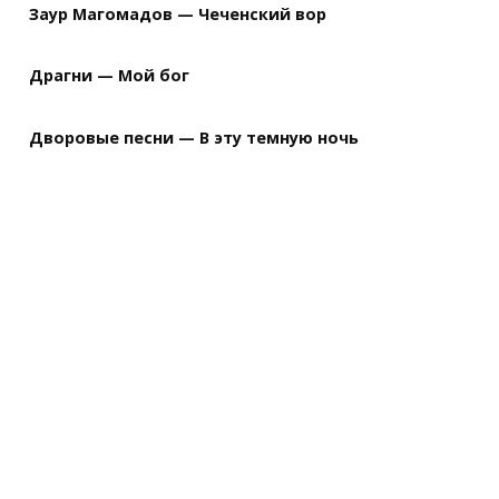
Заур Магомадов — Чеченский вор
Драгни — Мой бог
Дворовые песни — В эту темную ночь