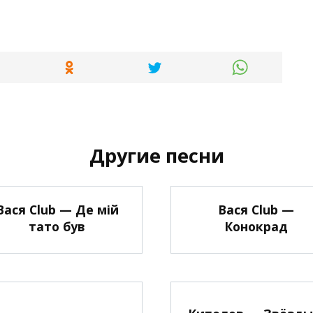
Другие песни
Вася Club — Де мій
Вася Club —
тато був
Конокрад