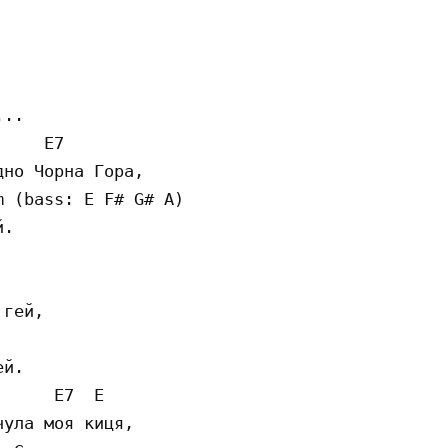
..

    E7

но Чорна Гора,

 (bass: E F# G# A)

.

гей,

й.

     E7  E

ула моя киця,
