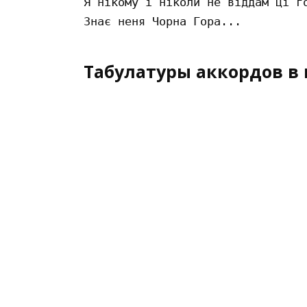
Я нікому і ніколи не віддам ці го
Табулатуры аккордов в 