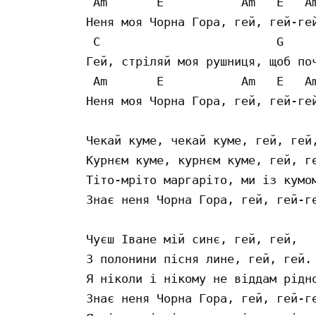
 Am       E           Am   E   Am
Неня моя Чорна Гора, гей, гей-гей
 C                         G     
Гей, стріляй моя рушниця, щоб поч
 Am       E           Am   E   Am
Неня моя Чорна Гора, гей, гей-гей
Чекай куме, чекай куме, гей, гей,
Курнєм куме, курнєм куме, гей, ге
Тіто-мріто маргаріто, ми із кумом
Знає неня Чорна Гора, гей, гей-ге
Чуєш Іване мій синє, гей, гей,

З полонини пісня лине, гей, гей.

Я ніколи і нікому не віддам рідно
Знає неня Чорна Гора, гей, гей-ге