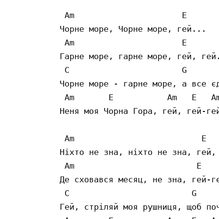
 Am                      E

Чорне море, Чорне море, гей...

 Am                      E

Гарне море, гарне море, гей, гей.
 C                       G       
Чорне море - гарне море, а все єд
 Am       E           Am   E   Am
Неня моя Чорна Гора, гей, гей-гей
 Am                          E

Ніхто не зна, ніхто не зна, гей, 
 Am                         E

Де сховався месяц, не зна, гей-ге
 C                         G     
Гей, стріляй моя рушниця, щоб поч