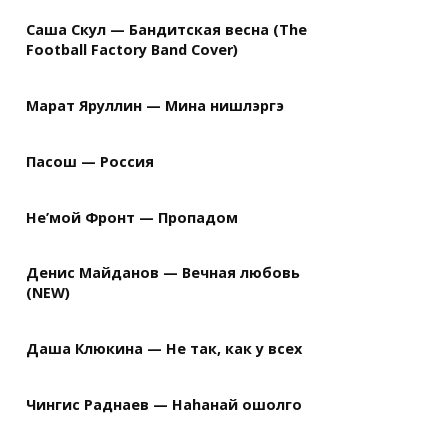
Саша Скул — Бандитская весна (The
Football Factory Band Cover)
Марат Яруллин — Мина нишлэргэ
Пасош — Россия
Не’мой Фронт — Пропадом
Денис Майданов — Вечная любовь
(NEW)
Даша Клюкина — Не так, как у всех
Чингис Раднаев — Наhанай ошолго