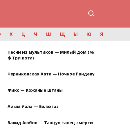
Ф
Х
Ц
Ч
Ш
Щ
Ы
Ю
Я
Песни из мультиков — Милый дом (м/
ф Три кота)
Черниковская Хата — Ночное Рандеву
Фикс — Кожаные штаны
Айыы Уола — Бэлэхтээ
Вахид Аюбов — Танцуя танец смерти