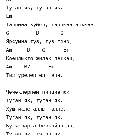
Туган як, туган як.

Em

Талпына куңел, талпына ашкына

G         D       G

Ярсуына түз, түз генә,

Am     D    G      Em 

Каенлыкта җиләк пешкән,

Am    B7      Em

Тиз үрелеп өз генә.

Чәчәкләрнең ниндие юк,

Туган як, туган як.

Хуш исле аллы-гөлле,

Туган як, туган як.

Бу якларга беркайда да,

Туган як, туган як.
