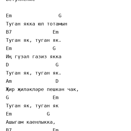
Em                G   

Туган якка юл тотамын 

B7              Em   

Туган як, туган як.

Em              G 

Иң гүзәл газиз якка

D                G

Туган як, туган як.

Am               D

Җир җиләкләре пешкән чак,

G               Em

Туган як, туган як

Em            G

Ашыгам каенлыкка,

B7              Em
