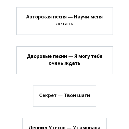
Авторская песня — Научи меня
летать
Дворовые песни — Я могу тебя
очень ждать
Секрет — Твои шаги
Леонид Утесов — У самовара