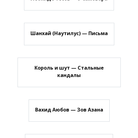
Шанхай (Наутилус) — Письма
Король и шут — Стальные
кандалы
Вахид Аюбов — Зов Азана