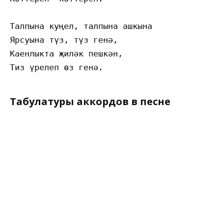
Талпына куңел, талпына ашкына

Ярсуына түз, түз генә,

Каенлыкта җиләк пешкән,

Табулатуры аккордов в песне