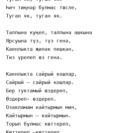
Һич тиңнәр булмас төсле,

Туган як, туган як.

Талпына куңел, талпына ашкына

Ярсуына түз, түз генә,

Каенлыкта җиләк пешкән,

Тиз үрелеп өз генә.

Каенлыкта сайрый кошлар,

Сайрый – сайрый кошлар.

Бер туктамый өздереп,

Өздереп- өздереп.

Озакламам кайтырмын мин,

Кайтырмын – кайтырмын.

Торып булмас көттереп,

Көттереп –көттереп.
