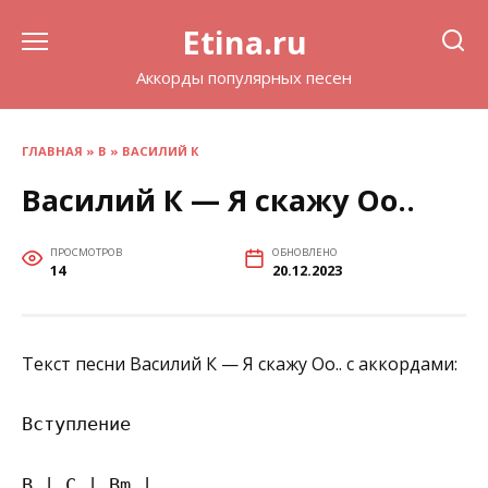
Перейти
Etina.ru
к
содержанию
Аккорды популярных песен
ГЛАВНАЯ
»
В
»
ВАСИЛИЙ К
Василий К — Я скажу Оо..
ПРОСМОТРОВ
ОБНОВЛЕНО
14
20.12.2023
Текст песни Василий К — Я скажу Оо.. с аккордами:
Вступление

B | C | Bm |
