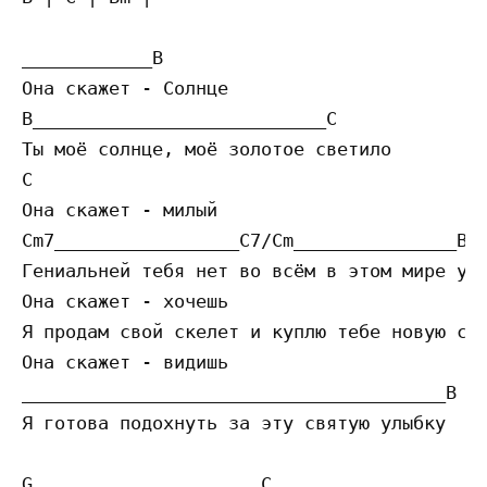
____________B

Она скажет - Солнце

B___________________________C

Ты моё солнце, моё золотое светило

C

Она скажет - милый

Cm7_________________C7/Cm_______________B B
Гениальней тебя нет во всём в этом мире уны
Она скажет - хочешь

Я продам свой скелет и куплю тебе новую скр
Она скажет - видишь

_______________________________________B Bm
Я готова подохнуть за эту святую улыбку

G_____________________C
