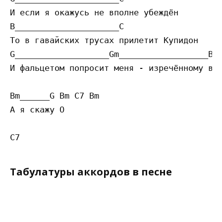
И если я окажусь не вполне убеждён

B_____________________C

То в гавайских трусах прилетит Купидон

G___________________Gm__________________Bm 
И фальцетом попросит меня - изречённому вер
Bm______G Bm C7 Bm

А я скажу О

Табулатуры аккордов в песне