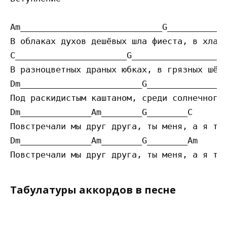
Am____________________________G__________Am
В облаках духов дешёвых шла фиеста, в хлам 
C______________________G___________________
В разноцветных драных юбках, в грязных шёлк
Dm________________________G______________C

Под раскидистым каштаном, среди солнечного 
Dm______________Am________G________C

Повстречали мы друг друга, ты меня, а я теб
Dm______________Am________G________Am

Табулатуры аккордов в песне