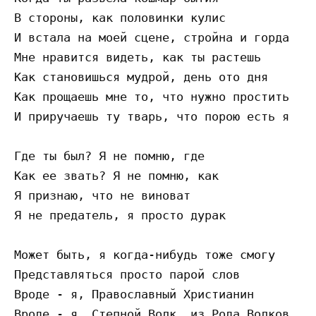
В стороны, как половинки кулис

И встала на моей сцене, стройна и горда

Мне нравится видеть, как ты растешь

Как становишься мудрой, день ото дня

Как прощаешь мне то, что нужно простить

И приручаешь ту тварь, что порою есть я

Где ты был? Я не помню, где

Как ее звать? Я не помню, как

Я признаю, что не виноват

Я не предатель, я просто дурак

Может быть, я когда-нибудь тоже смогу

Представляться просто парой слов

Вроде - я, Православный Христианин

Вроде - я, Степной Волк, из Рода Волков
