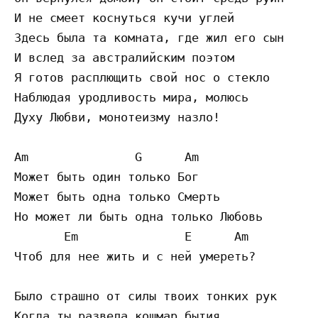
И не смеет коснуться кучи углей 

Здесь была та комната, где жил его сын

И вслед за австралийским поэтом

Я готов расплющить свой нос о стекло

Наблюдая уродливость мира, молюсь

Духу Любви, монотеизму назло!

Am               G      Am

Может быть один только Бог

Может быть одна только Смерть

Но может ли быть одна только Любовь

       Em               E      Am

Чтоб для нее жить и с ней умереть?

Было страшно от силы твоих тонких рук

Когда ты развела кошмар бытия
