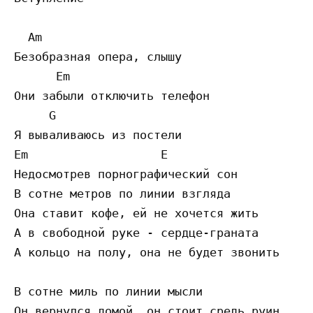
  Am

Безобразная опера, слышу

      Em

Они забыли отключить телефон

     G

Я вываливаюсь из постели

Em                   E

Недосмотрев порнографический сон

В сотне метров по линии взгляда 

Она ставит кофе, ей не хочется жить

А в свободной руке - сердце-граната 

А кольцо на полу, она не будет звонить

В сотне миль по линии мысли 

Он вернулся домой, он стоит средь руин
