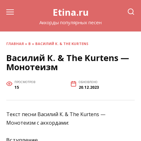
Перейти
Etina.ru
к
содержанию
Аккорды популярных песен
ГЛАВНАЯ
»
В
»
ВАСИЛИЙ К. & THE KURTENS
Василий К. & The Kurtens —
Монотеизм
ПРОСМОТРОВ
ОБНОВЛЕНО
15
20.12.2023
Текст песни Василий К. & The Kurtens —
Монотеизм с аккордами:
Вступление
