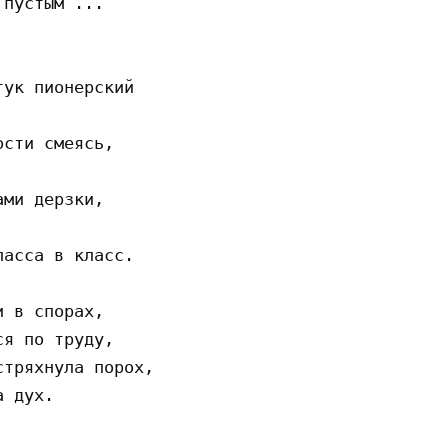
пустым ...

ук пионерский

сти смеясь,

ми дерзки,

асса в класс.

 в спорах,

я по труду,

тряхнула порох,

 дух.
