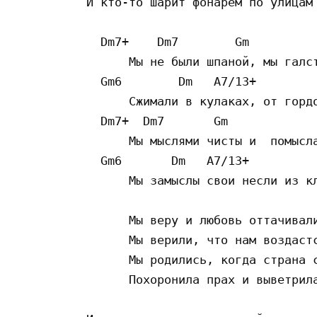
И кто-то шарит фонарем по улицам 
  Dm7+    Dm7        Gm

      Мы не были шпаной, мы галст
  Gm6        Dm   A7/13+

      Сжимали в кулаках, от гордо
  Dm7+  Dm7       Gm

      Мы мыслями чисты и  помысла
  Gm6       Dm   A7/13+

      Мы замыслы свои несли из кл
      Мы веру и любовь оттачивали
      Мы верили, что нам воздастс
      Мы родились, когда страна с
      Похоронила прах и выветрила