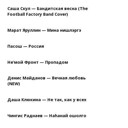
Саша Скул — Бандитская весна (The
Football Factory Band Cover)
Марат Яруллин — Мина нишлэргэ
Пасош — Россия
Не’мой Фронт — Пропадом
Денис Майданов — Вечная любовь
(NEW)
Даша Клюкина — Не так, как у всех
Чингис Раднаев — Наhанай ошолго