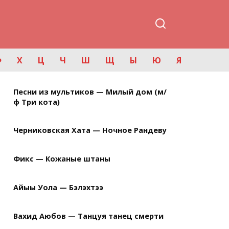
Ф
Х
Ц
Ч
Ш
Щ
Ы
Ю
Я
Песни из мультиков — Милый дом (м/
ф Три кота)
Черниковская Хата — Ночное Рандеву
Фикс — Кожаные штаны
Айыы Уола — Бэлэхтээ
Вахид Аюбов — Танцуя танец смерти