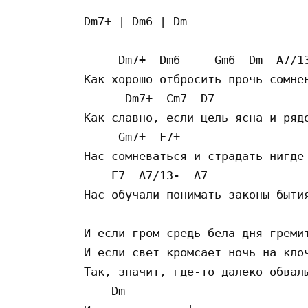
Dm7+ | Dm6 | Dm

     Dm7+  Dm6     Gm6  Dm  A7/13
Как хорошо отбросить прочь сомнен
      Dm7+  Cm7  D7

Как славно, если цель ясна и рядо
     Gm7+  F7+

Нас сомневаться и страдать нигде 
    E7  A7/13-  A7

Нас обучали понимать законы бытия
И если гром средь бела дня гремит
И если свет кромсает ночь на клоч
Так, значит, где-то далеко обвалы
    Dm
