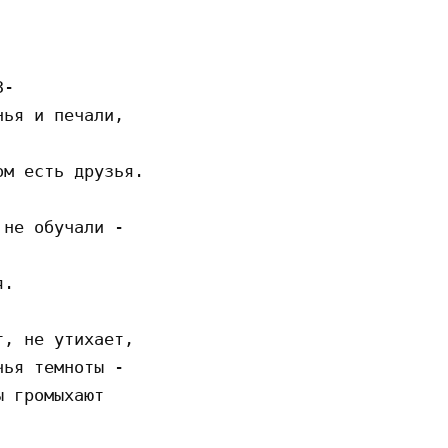
-

ья и печали,

м есть друзья.

не обучали -

.

, не утихает,

ья темноты -

 громыхают
