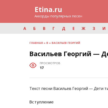
Перейти
Etina.ru
к
содержанию
Аккорды популярных песен
А
Б
В
Г
Д
Е
Ж
З
И
ГЛАВНАЯ
»
В
»
ВАСИЛЬЕВ ГЕОРГИЙ
Васильев Георгий — 
ПРОСМОТРОВ
17
Текст песни Васильев Георгий — Дети т
Вступление
