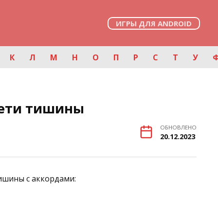
ИГРЫ ДЛЯ ANDROID
К
Л
М
Н
О
П
Р
С
Т
У
Дети тишины
ОБНОВЛЕНО
20.12.2023
ишины с аккордами: