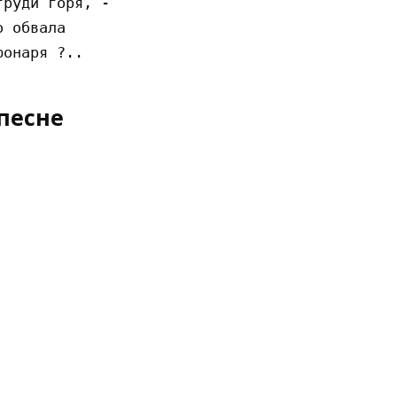
руди горя, -

 обвала

песне