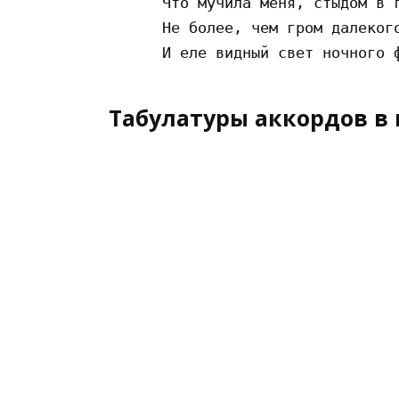
      Что мучила меня, стыдом в г
      Не более, чем гром далекого
Табулатуры аккордов в 