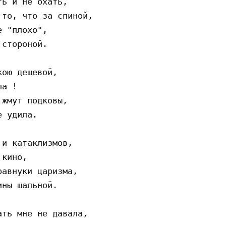
ь и не охать,

то, что за спиной,

 "плохо",

стороной.

ою дешевой,

а !

жмут подковы,

 удила.

и катаклизмов,

кино,

авнуки царизма,

ны шальной.

ть мне не давала,
