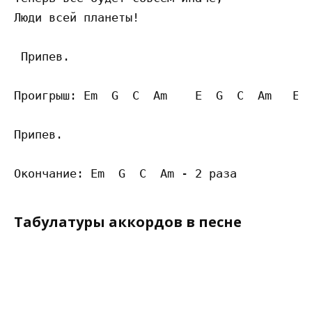
Люди всей планеты!

 Припев.

Проигрыш: Em  G  C  Am    E  G  C  Am   Em 
Припев. 

Табулатуры аккордов в песне