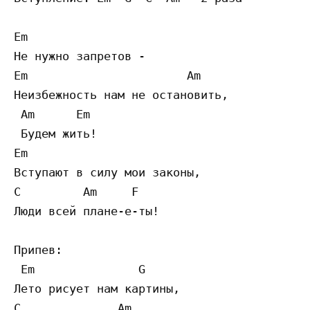
Em

Не нужно запретов -

Em                       Am        

Неизбежность нам не остановить,

 Am      Em  

 Будем жить! 

Em                                         
Вступают в силу мои законы,   

C         Am     F  

Люди всей плане-е-ты! 

Припев:

 Em               G                

Лето рисует нам картины,      

C              Am             
