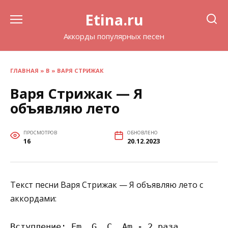
Перейти
Etina.ru
к
содержанию
Аккорды популярных песен
ГЛАВНАЯ
»
В
»
ВАРЯ СТРИЖАК
Варя Стрижак — Я
объявляю лето
ПРОСМОТРОВ
ОБНОВЛЕНО
16
20.12.2023
Текст песни Варя Стрижак — Я объявляю лето с
аккордами:
Вступление: Em  G  C  Am - 2 раза 
