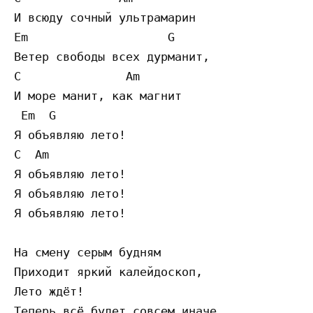
И всюду сочный ультрамарин 

Em                    G                 

Ветер свободы всех дурманит,    

C               Am           

И море манит, как магнит

 Em  G                                   

Я объявляю лето! 

C  Am                                  

Я объявляю лето! 

Я объявляю лето! 

Я объявляю лето! 

На смену серым будням

Приходит яркий калейдоскоп,

Лето ждёт! 

Теперь всё будет совсем иначе, 
