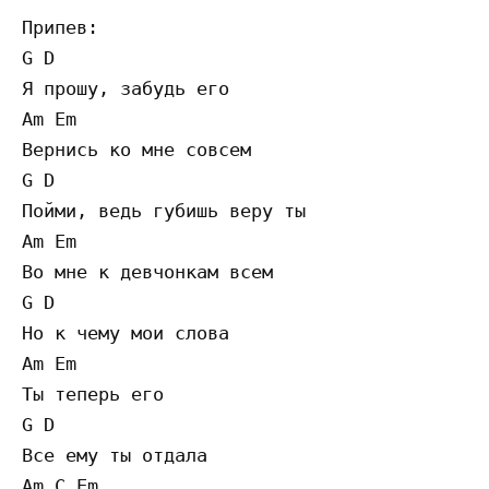
Припев:

G D

Я прошу, забудь его

Am Em

Вернись ко мне совсем

G D

Пойми, ведь губишь веру ты

Am Em

Во мне к девчонкам всем

G D

Но к чему мои слова

Am Em

Ты теперь его

G D

Все ему ты отдала

Am C Em
