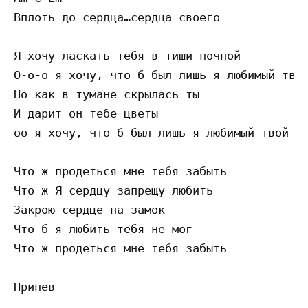
Вплоть до сердца…сердца своего

Я хочу ласкать тебя в тиши ночной

О-о-о я хочу, что б был лишь я любимый твой
Но как в тумане скрылась ты

И дарит он тебе цветы

оо я хочу, что б был лишь я любимый твой

Что ж продеться мне тебя забыть

Что ж Я сердцу запрещу любить

Закрою сердце на замок

Что б я любить тебя не мог

Что ж продеться мне тебя забыть

Припев
