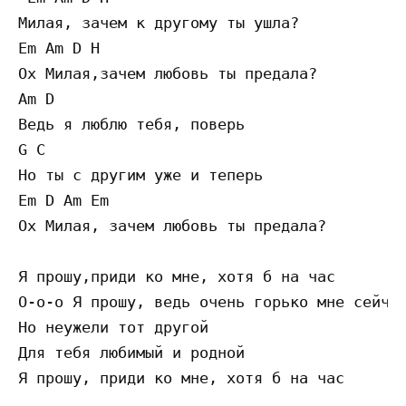
Милая, зачем к другому ты ушла?

Em Am D H 

Ох Милая,зачем любовь ты предала?

Am D

Ведь я люблю тебя, поверь

G C

Но ты с другим уже и теперь

Em D Am Em 

Ох Милая, зачем любовь ты предала?

Я прошу,приди ко мне, хотя б на час

О-о-о Я прошу, ведь очень горько мне сейчас
Но неужели тот другой

Для тебя любимый и родной

Я прошу, приди ко мне, хотя б на час
