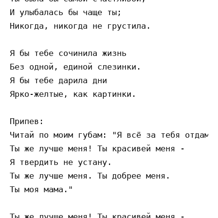
И улыбалась бы чаще ты;

Никогда, никогда не грустила. 

Я бы тебе сочинила жизнь

Без одной, единой слезинки. 

Я бы тебе дарила дни

Ярко-желтые, как картинки. 

Припев:

Читай по моим губам: "Я всё за тебя отдам!

Ты же лучше меня! Ты красивей меня - 

Я твердить не устану. 

Ты же лучше меня. Ты добрее меня.

Ты моя мама."

Ты же лучше меня! Ты красивей меня - 
