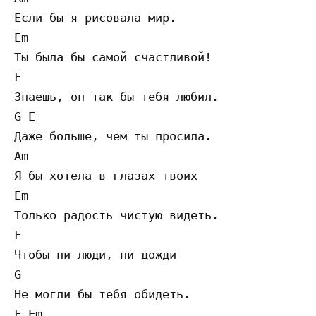
Если бы я рисовала мир. 

Em

Ты была бы самой счастливой! 

F 

Знаешь, он так бы тебя любил. 

G E 

Даже больше, чем ты просила. 

Am

Я бы хотела в глазах твоих 

Em

Только радость чистую видеть. 

F

Чтобы ни люди, ни дожди 

G

Не могли бы тебя обидеть. 

F Em
