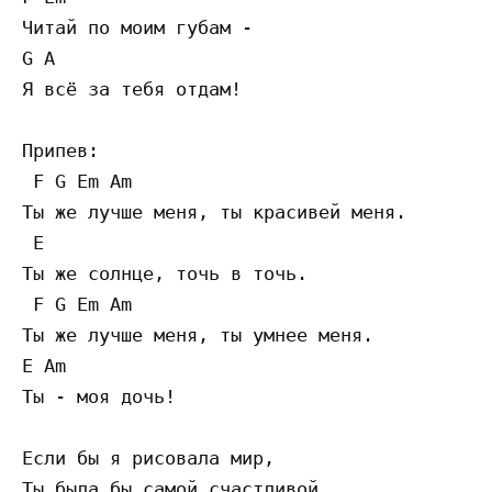
Читай по моим губам - 

G A

Я всё за тебя отдам!

Припев:

 F G Em Am

Ты же лучше меня, ты красивей меня. 

 E

Ты же солнце, точь в точь. 

 F G Em Am

Ты же лучше меня, ты умнее меня. 

E Am

Ты - моя дочь! 

Если бы я рисовала мир,

Ты была бы самой счастливой,
