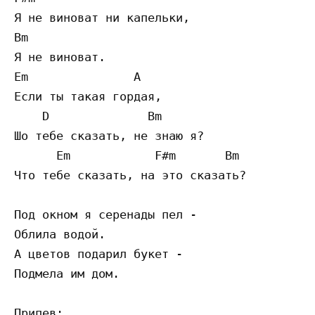
Я не виноват ни капельки,

Bm

Я не виноват.

Em               A

Если ты такая гордая,

    D              Bm

Шо тебе сказать, не знаю я?

      Em            F#m       Bm

Что тебе сказать, на это сказать?

Под окном я серенады пел -

Облила водой.

А цветов подарил букет -

Подмела им дом.

Припев:
