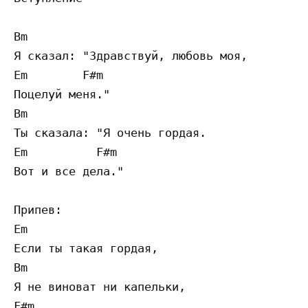
Bm

Я сказал: "Здравствуй, любовь моя,

Em        F#m

Поцелуй меня."

Bm

Ты сказала: "Я очень гордая.

Em          F#m

Вот и все дела."

Припев:

Em             

Если ты такая гордая,

Bm

Я не виноват ни капельки,

F#m
