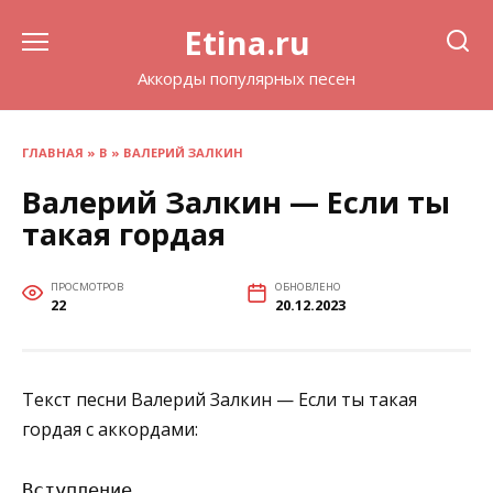
Перейти
Etina.ru
к
содержанию
Аккорды популярных песен
ГЛАВНАЯ
»
В
»
ВАЛЕРИЙ ЗАЛКИН
Валерий Залкин — Если ты
такая гордая
ПРОСМОТРОВ
ОБНОВЛЕНО
22
20.12.2023
Текст песни Валерий Залкин — Если ты такая
гордая с аккордами:
Вступление
