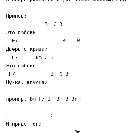
Припев:

             Bm C B 

Это любовь! 

  F7               Bm C B 

Дверь открывай!

  F7      Bm C B

Это любовь! 

 F7            Bm C B

Ну-ка, впускай!

проигр. Bm F7 Bm Bm B Bm F 

F              C

И придет она

                       Bm                  