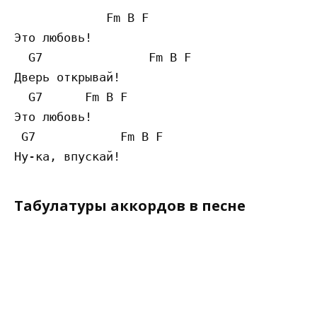
             Fm B F 

Это любовь! 

  G7               Fm B F 

Дверь открывай!

  G7      Fm B F

Это любовь! 

 G7            Fm B F

Табулатуры аккордов в песне