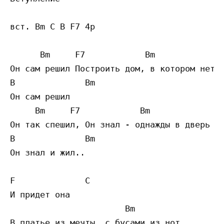
вст. Bm C B F7 4p

      Bm     F7            Bm              
Он сам решил Построить дом, в котором нет р
B              Bm

Он сам решил

     Bm     F7            Bm               
Он так спешил, Он знал - однажды в дверь ра
B              Bm

Он знал и жил..

F              C

И придет она

                       Bm                  
В платьe из мечты, с бусами из нот
