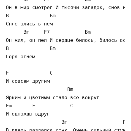
Он в мир смотрел И тысячи загадок, снов и д
B              Bm

Сплетались в нем

      Bm     F7            Bm              
Он жил, он пел И сердце билось, билось все 
B              Bm

Горя огнем

F              C

И совсем другим

                     Bm                   F
Ярким и цветным стало все вокруг

Fm       F            C

И однажды вдруг

                   Bm                   F7

В дверь раздался стук. Очень сильный стук
