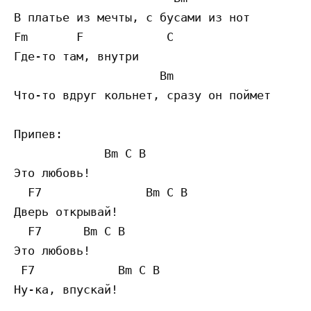
В платьe из мечты, с бусами из нот

Fm       F            C

Где-то там, внутри

                     Bm                   F
Что-то вдруг кольнет, сразу он поймет

Припев:

             Bm C B 

Это любовь! 

  F7               Bm C B 

Дверь открывай!

  F7      Bm C B

Это любовь! 

 F7            Bm C B

Ну-ка, впускай!
