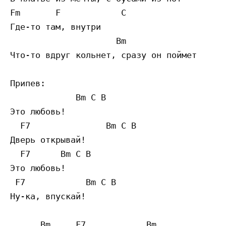
Fm       F            C

Где-то там, внутри

                     Bm                   F
Что-то вдруг кольнет, сразу он поймет

Припев:

             Bm C B 

Это любовь! 

  F7               Bm C B 

Дверь открывай!

  F7      Bm C B

Это любовь! 

 F7            Bm C B

Ну-ка, впускай!

      Bm     F7            Bm              