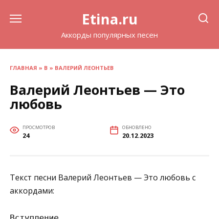
Перейти
Etina.ru
к
содержанию
Аккорды популярных песен
ГЛАВНАЯ
»
В
»
ВАЛЕРИЙ ЛЕОНТЬЕВ
Валерий Леонтьев — Это
любовь
ПРОСМОТРОВ
ОБНОВЛЕНО
24
20.12.2023
Текст песни Валерий Леонтьев — Это любовь с
аккордами:
Вступление
