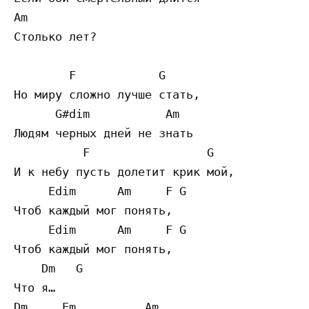
Am

Столько лет?

        F            G

Но миру сложно лучше стать,

      G#dim           Am

Людям черных дней не знать

          F                 G

И к небу пусть долетит крик мой,

     Edim      Am     F G

Чтоб каждый мог понять,

     Edim      Am     F G

Чтоб каждый мог понять,

    Dm   G

Что я…

Dm     Em          Am
