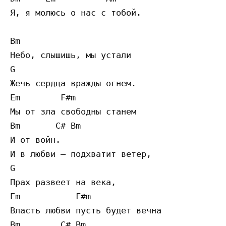
Я, я молюсь о нас с тобой.

Bm

Небо, слышишь, мы устали

G

Жечь сердца вражды огнем.

Em        F#m

Мы от зла свободны станем

Bm       C# Bm

И от войн.

И в любви – подхватит ветер,

G          

Прах развеет на века,

Em           F#m

Власть любви пусть будет вечна

Bm        C# Bm
