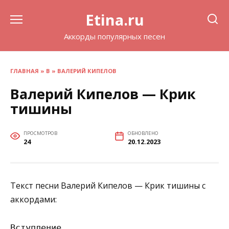
Перейти
Etina.ru
к
содержанию
Аккорды популярных песен
ГЛАВНАЯ
»
В
»
ВАЛЕРИЙ КИПЕЛОВ
Валерий Кипелов — Крик
тишины
ПРОСМОТРОВ
ОБНОВЛЕНО
24
20.12.2023
Текст песни Валерий Кипелов — Крик тишины с
аккордами:
Вступление
