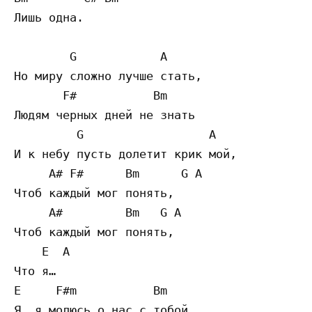
Лишь одна.

        G            A

Но миру сложно лучше стать,

       F#           Bm

Людям черных дней не знать

         G                  A

И к небу пусть долетит крик мой,

     A# F#      Bm      G A

Чтоб каждый мог понять,

     A#         Bm   G A

Чтоб каждый мог понять,

    E  A

Что я…

E     F#m           Bm
