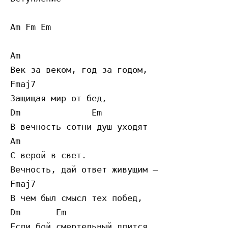
Am Fm Em

Am

Век за веком, год за годом,

Fmaj7

Защищая мир от бед,

Dm              Em

В вечность сотни душ уходят

Am

С верой в свет.

Вечность, дай ответ живущим –

Fmaj7

В чем был смысл тех побед,

Dm       Em

Если бой смертельный длится
