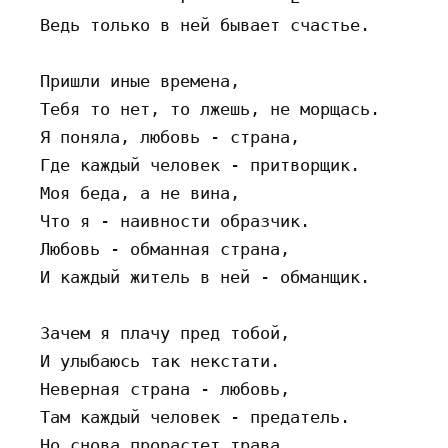
  Ведь только в ней бывает счастье.

  Пришли иные времена,

  Тебя то нет, то лжешь, не морщась.

  Я поняла, любовь - страна,

  Где каждый человек - притворщик.

  Моя беда, а не вина,

  Что я - наивности образчик.

  Любовь - обманная страна,

  И каждый житель в ней - обманщик.

  Зачем я плачу пред тобой,

  И улыбаюсь так некстати.

  Неверная страна - любовь,

  Там каждый человек - предатель.

  Но снова прорастет трава
