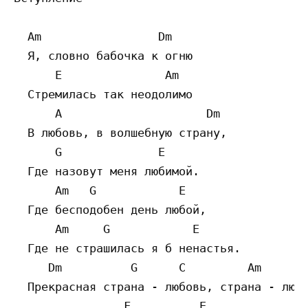
  Am                 Dm

  Я, словно бабочка к огню

      E               Am

  Стремилась так неодолимо

      A                     Dm

  В любовь, в волшебную страну,

      G              E

  Где назовут меня любимой.

      Am   G            E

  Где бесподобен день любой,

      Am     G            E

  Где не страшилась я б ненастья.

     Dm          G      C         Am     B

  Прекрасная страна - любовь, страна - любо
                F          E
