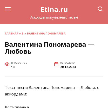
Перейти
Etina.ru
к
содержанию
Аккорды популярных песен
ГЛАВНАЯ
»
В
»
ВАЛЕНТИНА ПОНОМАРЕВА
Валентина Пономарева —
Любовь
ПРОСМОТРОВ
ОБНОВЛЕНО
13
20.12.2023
Текст песни Валентина Пономарева — Любовь с
аккордами:
Вступление
