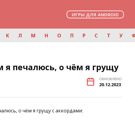
ИГРЫ ДЛЯ ANDROID
К
Л
М
Н
О
П
Р
С
Т
У
 я печалюсь, о чём я грущу
ОБНОВЛЕНО
20.12.2023
алюсь, о чём я грущу с аккордами: