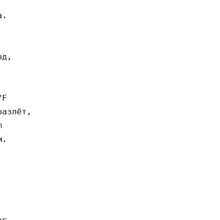
. 

д, 

F

азлёт, 



. 
