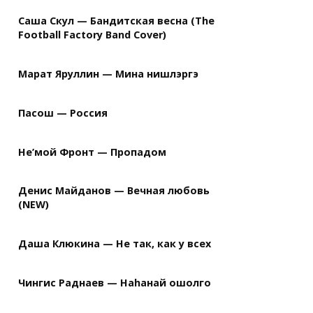
Саша Скул — Бандитская весна (The
Football Factory Band Cover)
Марат Яруллин — Мина нишлэргэ
Пасош — Россия
Не’мой Фронт — Пропадом
Денис Майданов — Вечная любовь
(NEW)
Даша Клюкина — Не так, как у всех
Чингис Раднаев — Наhанай ошолго