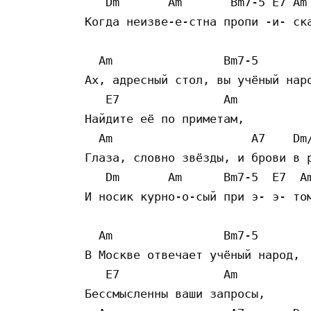
   Dm       Am       Bm7-5 E7 Am

Когда неизве-е-стна пропи -и- ска
  Am                Bm7-5

Ах, адресный стол, вы учёный наро
   E7               Am

Найдите её по приметам, 

  Am                    A7    Dm/
Глаза, словно звёзды, и брови в р
   Dm       Am      Bm7-5  E7  Am
И носик курно-о-сый при э- э- том
  Am                Bm7-5

В Москве отвечает учёный народ, 

   E7               Am

Бессмысленны ваши запросы, 
