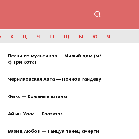
Ф
Х
Ц
Ч
Ш
Щ
Ы
Ю
Я
Песни из мультиков — Милый дом (м/
ф Три кота)
Черниковская Хата — Ночное Рандеву
Фикс — Кожаные штаны
Айыы Уола — Бэлэхтээ
Вахид Аюбов — Танцуя танец смерти