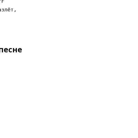
F

злёт, 

песне