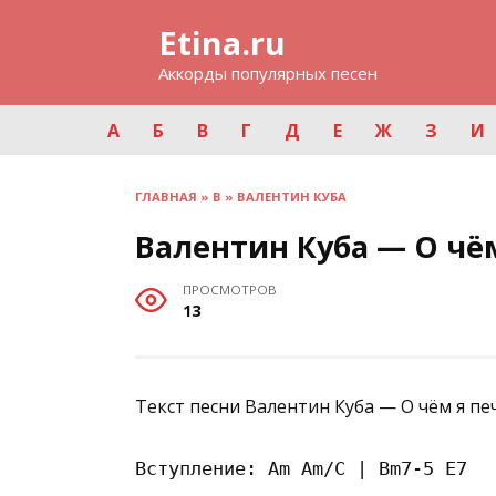
Перейти
Etina.ru
к
содержанию
Аккорды популярных песен
А
Б
В
Г
Д
Е
Ж
З
И
ГЛАВНАЯ
»
В
»
ВАЛЕНТИН КУБА
Валентин Куба — О чём
ПРОСМОТРОВ
13
Текст песни Валентин Куба — О чём я печ
Вступление: Am Am/C | Bm7-5 E7
