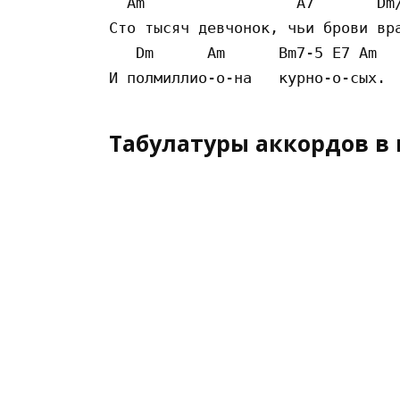
  Am                 A7       Dm/
Сто тысяч девчонок, чьи брови вра
   Dm      Am      Bm7-5 E7 Am

Табулатуры аккордов в 