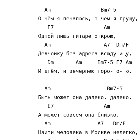
  Am                Bm7-5

О чём я печалюсь, о чём я грущу, 
   E7                Am

Одной лишь гитаре открою, 

  Am                 A7  Dm/F

Девчонку без адреса всюду ищу, 

   Dm       Am     Bm7-5 E7 Am

И днём, и вечернею поро- о- ю. 

  Am                  Bm7-5

Быть может она далеко, далеко, 

   E7                Am

А может совсем она близко, 

  Am               A7   Dm/F

Найти человека в Москве нелегко, 