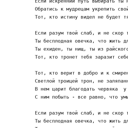
Если искренний путь выбирать ты н
Обратись к мудрецам укрепить свой
Тот, кто истину видел не будет тя
Если разум твой слаб, и не скор т
Ты бесплодная овечка, что жить дл
Ты ехиден, ты нищ, ты из райского
Тот, кто тронет тебя заразит себе
Тот, кто верит в добро и к смирен
Светлой троицей трон, не заляпанн
В нем царит благодать червяка  у 
С ним побыть - все равно, что умы
Если разум твой слаб, и не скор т
Ты бесплодная овечка, что жить дл