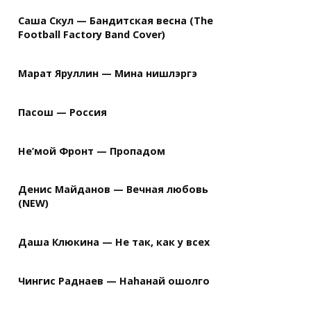
Саша Скул — Бандитская весна (The
Football Factory Band Cover)
Марат Яруллин — Мина нишлэргэ
Пасош — Россия
Не’мой Фронт — Пропадом
Денис Майданов — Вечная любовь
(NEW)
Даша Клюкина — Не так, как у всех
Чингис Раднаев — Наhанай ошолго