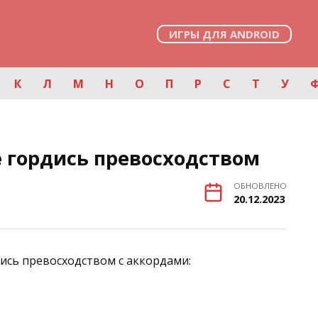
ИГРЫ ДЛЯ ANDROID
К
Л
М
Н
О
П
Р
С
Т
У
е гордись превосходством
ОБНОВЛЕНО
20.12.2023
дись превосходством с аккордами: