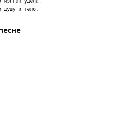
 изгнан удела.

песне