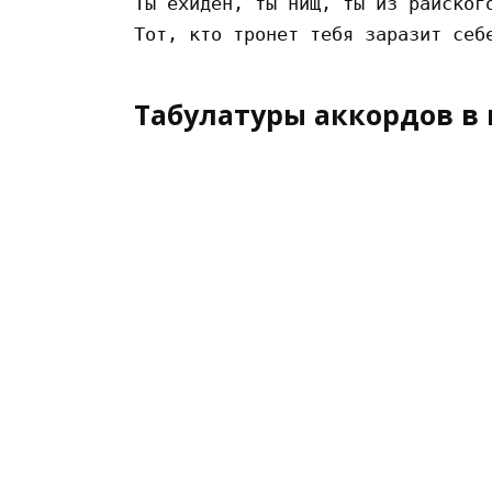
Ты ехиден, ты нищ, ты из райского
Табулатуры аккордов в 