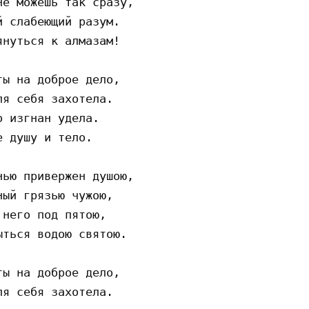
е можешь так сразу,

 слабеющий разум.

нуться к алмазам!

ы на доброе дело,

я себя захотела.

 изгнан удела.

 душу и тело.

ью привержен душою,

ый грязью чужою,

него под пятою,

ться водою святою.

ы на доброе дело,

я себя захотела.
