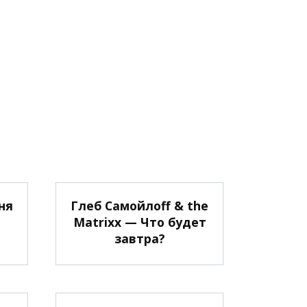
ня
Глеб Самойлоff & the
Matrixx — Что будет
завтра?