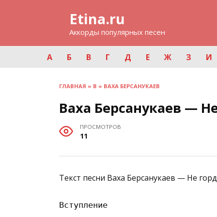
Перейти
Etina.ru
к
содержанию
Аккорды популярных песен
А
Б
В
Г
Д
Е
Ж
З
И
ГЛАВНАЯ
»
В
»
ВАХА БЕРСАНУКАЕВ
Ваха Берсанукаев — Н
ПРОСМОТРОВ
11
Текст песни Ваха Берсанукаев — Не гор
Вступление
