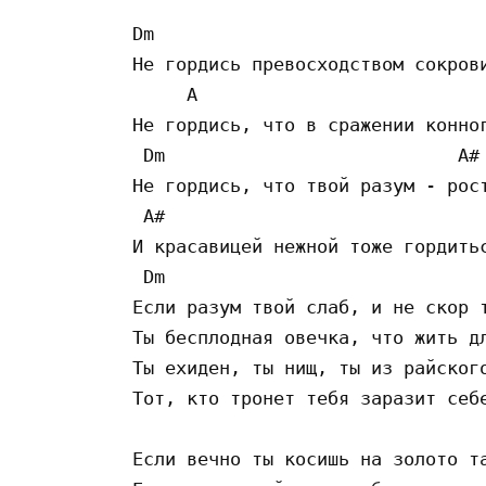
Dm                               
Не гордись превосходством сокрови
     A                           
Не гордись, что в сражении конног
 Dm                           A# 
Не гордись, что твой разум - рост
 A#                              
И красавицей нежной тоже гордитьс
 Dm                              
Если разум твой слаб, и не скор т
Ты бесплодная овечка, что жить дл
Ты ехиден, ты нищ, ты из райского
Тот, кто тронет тебя заразит себе
Если вечно ты косишь на золото та