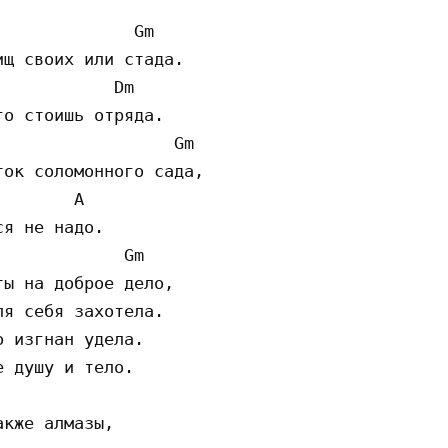
             Gm

щ своих или стада.

           Dm

о стоишь отряда.

                 Gm

ок соломонного сада,

       A

я не надо.

            Gm

ы на доброе дело,

я себя захотела.

 изгнан удела.

 душу и тело.

кже алмазы,
