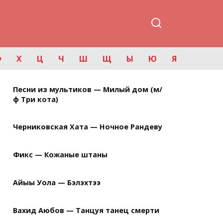
Ф
Х
Ц
Ч
Ш
Щ
Ы
Ю
Я
Песни из мультиков — Милый дом (м/
ф Три кота)
Черниковская Хата — Ночное Рандеву
Фикс — Кожаные штаны
Айыы Уола — Бэлэхтээ
Вахид Аюбов — Танцуя танец смерти