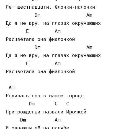
Лет шестнадцати, ёлочки-палочки

          Dm                Am

Да я не вру, на глазах окружающих

       E         Am

Расцветала она фиалочкой

          Dm                Am

Да я не вру, на глазах окружающих

       E         Am

Расцветала она фиалочкой

 Am

Родилась она в нашем городе

        Dm       G   C

При рожденьи назвали Ирочкой

     Dm          Am

И однажды её на палубе
