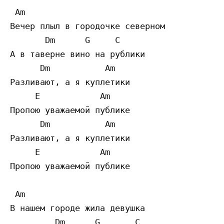
 Am

Вечер плыл в городочке северном

       Dm      G     C

А в таверне вино на рублики

      Dm           Am

Разливают, а я куплетики

     E            Am

Пропою уважаемой публике

      Dm           Am

Разливают, а я куплетики

     E            Am

Пропою уважаемой публике

 Am

В нашем городе жила девушка

         Dm      G       C
