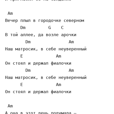
 Am

Вечер плыл в городочке северном

      Dm         G    C

В той аллее, да возле арочки

        Dm               Am

Наш матросик, в себе неуверенный

      E             Am

Он стоял и держал фиалочки

        Dm               Am

Наш матросик, в себе неуверенный

      E             Am

Он стоял и держал фиалочки

 Am

А она в этот день подумала –
