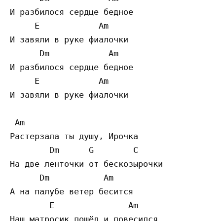
И разбилося сердце бедное

     E            Am

И завяли в руке фиалочки

      Dm            Am

И разбилося сердце бедное

     E            Am

И завяли в руке фиалочки

 Am

Растерзала ты душу, Ирочка

        Dm      G        C

На две ленточки от бескозырочки

      Dm           Am

А на палубе ветер бесится

        E               Am

Наш матросик пошёл и повесился
