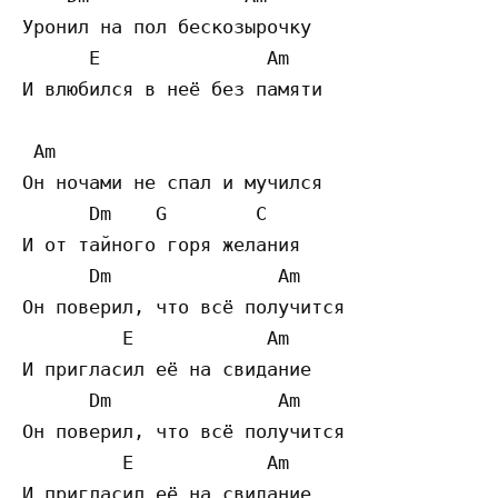
Уронил на пол бескозырочку

      E               Am

И влюбился в неё без памяти

 Am

Он ночами не спал и мучился

      Dm    G        C

И от тайного горя желания

      Dm               Am

Он поверил, что всё получится

         E            Am

И пригласил её на свидание

      Dm               Am

Он поверил, что всё получится

         E            Am

И пригласил её на свидание
