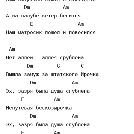
      Dm           Am

А на палубе ветер бесится

        E               Am

Наш матросик пошёл и повесился

 Am

Нет аллеи – аллея срублена

       Dm        G       C

Вышла замуж за штатского Ирочка

        Dm            Am

Эх, зазря была душа сгублена

     E          Am

Непутёвая бескозырочка

        Dm            Am

Эх, зазря была душа сгублена

     E          Am
