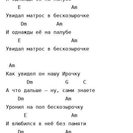
    E                 Am

Увидал матрос в бескозырочке

     Dm          Am

И однажды её на палубе

    E                 Am

Увидал матрос в бескозырочке

 Am

Как увидел он нашу Ирочку

       Dm           G     C

А что дальше – ну, сами знаете

    Dm              Am

Уронил на пол бескозырочку

      E               Am

И влюбился в неё без памяти

    Dm              Am
