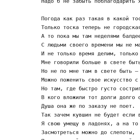
 Надо б не забыть поблагодарить х
 Погода как раз такая в какой тос
 Только тоска теперь не городская
 А то пока мы там неделями балдее
 С людьми своего времени мы не ма
 И не только время делим, только 
 Мне говорили больше в свете быть
 Но не по мне там в свете быть — 
 Можно поженить свое искусство с 
 Но там, где быстро густо состриг
 В кого вложили тот долги долго о
 Душа она же по заказу не поет.

 Так зачем кувшин не будет если в
 Я свою умещу в ладонях, а на то 
 Засмотреться можно до слепоты,
