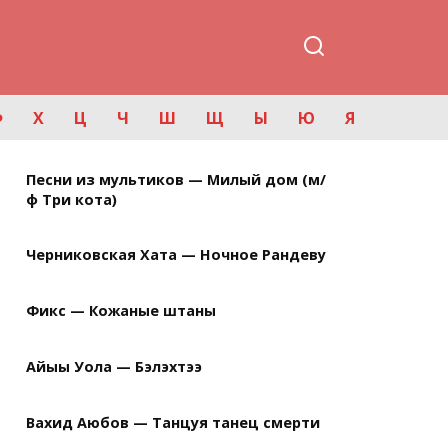
Ф
Х
Ц
Ч
Ш
Щ
Ы
Ю
Я
Песни из мультиков — Милый дом (м/
ф Три кота)
Черниковская Хата — Ночное Рандеву
Фикс — Кожаные штаны
Айыы Уола — Бэлэхтээ
Вахид Аюбов — Танцуя танец смерти