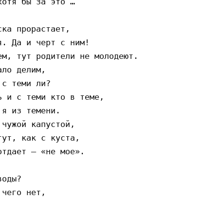
отя бы за это …

ка прорастает,

. Да и черт с ним!

м, тут родители не молодеют.

ло делим,

с теми ли?

 и с теми кто в теме,

я из темени.

чужой капустой,

ут, как с куста,

тдает — «не мое».

оды?

чего нет,
