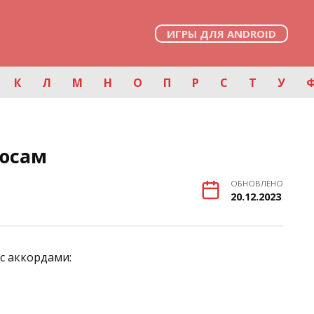
ИГРЫ ДЛЯ ANDROID
К
Л
М
Н
О
П
Р
С
Т
У
люсам
ОБНОВЛЕНО
20.12.2023
с аккордами: