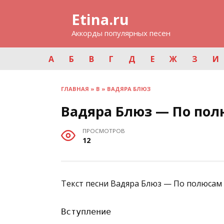
Перейти
Etina.ru
к
содержанию
Аккорды популярных песен
А
Б
В
Г
Д
Е
Ж
З
И
ГЛАВНАЯ
»
В
»
ВАДЯРА БЛЮЗ
Вадяра Блюз — По по
ПРОСМОТРОВ
12
Текст песни Вадяра Блюз — По полюсам 
Вступление
