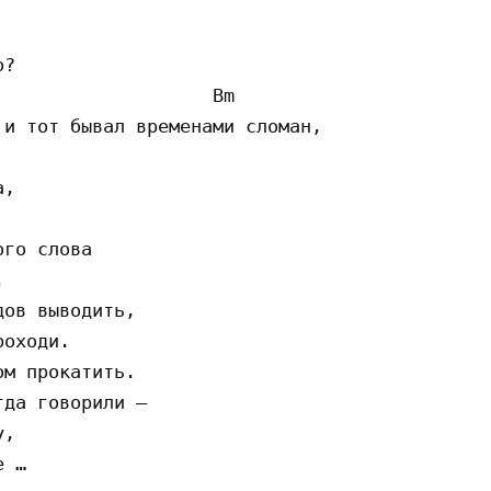
?

                   Bm

и тот бывал временами сломан,

,

го слова



ов выводить,

оходи.

м прокатить.

да говорили —

,

 …
