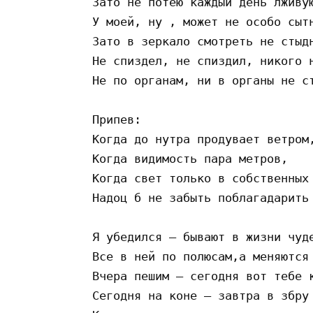
 Зато не потею каждый день лживую
 У моей, ну , может не особо сытн
 Зато в зеркало смотреть не стыдн
 Не спиздел, не спиздил, никого н
 Не по органам, ни в органы не ст
 Припев:

 Когда до нутра продувает ветром,
 Когда видимость пара метров,

 Когда свет только в собственных 
 Надоц б не забыть поблагадарить 
 Я убедился — бывают в жизни чуде
 Все в ней по полюсам,а меняются 
 Вчера пешим — сегодня вот тебе к
 Сегодня на коне — завтра в збру 