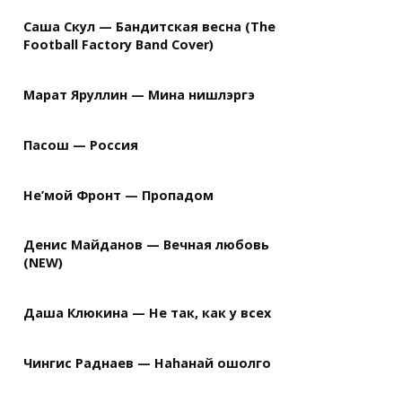
Саша Скул — Бандитская весна (The
Football Factory Band Cover)
Марат Яруллин — Мина нишлэргэ
Пасош — Россия
Не’мой Фронт — Пропадом
Денис Майданов — Вечная любовь
(NEW)
Даша Клюкина — Не так, как у всех
Чингис Раднаев — Наhанай ошолго