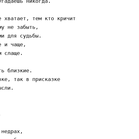
гадаешь никогда.

 хватает, тем кто кричит

у не забыть,

и для судьбы.

 и чаще,

 слаще.

ь близкие.

ке, так в присказке

сли.



недрах,
