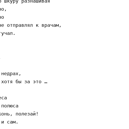
 шкуру разнашивая

о,

о

е отправлял к врачам,

учал.



недрах,

хотя бы за это …

са

полюса

онь, полезай!

и сам.
