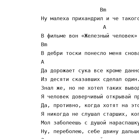
                    Bm

 Ну малеха прихандрил и че такого
                     A           
 В фильме вон «Железный человек» 
 Bm

 В дебри тоски понесло меня снова
 A

 Да дорожает сука все кроме данно
 Из десяти сказавших сделал один.
 Знал же, но не хотел таких вывод
 Я человек доверчивый открывай пр
 Да, противно, когда хотят на это
 Я никогда не слушал старших, ког
 Мол заболеешь с душой нараспашку
 Ну, переболею, себе двину дальше