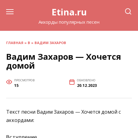
Перейти
Etina.ru
к
содержанию
Аккорды популярных песен
ГЛАВНАЯ
»
В
»
ВАДИМ ЗАХАРОВ
Вадим Захаров — Хочется
домой
ПРОСМОТРОВ
ОБНОВЛЕНО
15
20.12.2023
Текст песни Вадим Захаров — Хочется домой с
аккордами:
Вступление
