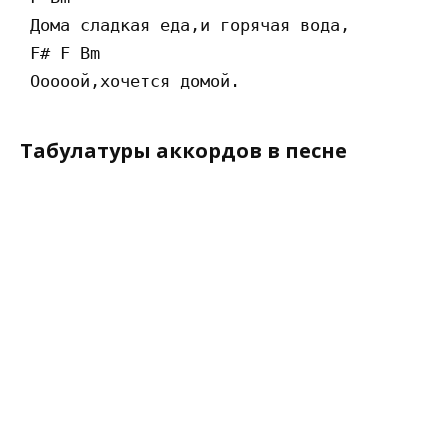
 Дома сладкая еда,и горячая вода,

 F# F Bm

Табулатуры аккордов в песне