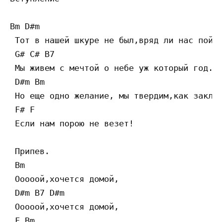
Bm D#m

 Тот в нашей шкуре не был,вряд ли нас пойме
 G# C# B7

 Мы живем с мечтой о небе уж который год..

 D#m Bm

 Но еще одно желание, мы твердим,как заклин
 F# F

 Если нам порою не везет!

 Припев.

 Bm

 Ооооой,хочется домой,

 D#m B7 D#m

 Ооооой,хочется домой,

 F Bm
